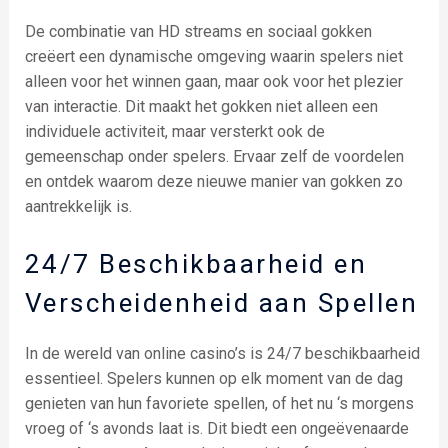
De combinatie van HD streams en sociaal gokken
creëert een dynamische omgeving waarin spelers niet
alleen voor het winnen gaan, maar ook voor het plezier
van interactie. Dit maakt het gokken niet alleen een
individuele activiteit, maar versterkt ook de
gemeenschap onder spelers. Ervaar zelf de voordelen
en ontdek waarom deze nieuwe manier van gokken zo
aantrekkelijk is.
24/7 Beschikbaarheid en
Verscheidenheid aan Spellen
In de wereld van online casino’s is 24/7 beschikbaarheid
essentieel. Spelers kunnen op elk moment van de dag
genieten van hun favoriete spellen, of het nu ‘s morgens
vroeg of ‘s avonds laat is. Dit biedt een ongeëvenaarde