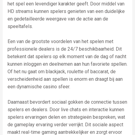
het spel een levendiger karakter geeft. Door middel van
HD streams kunnen spelers genieten van een duidelijke
en gedetailleerde weergave van de actie aan de
speeltafels.
Een van de grootste voordelen van het spelen met
professionele dealers is de 24/7 beschikbaarheid. Dit
betekent dat spelers op elk moment van de dag of nacht
kunnen inloggen en deelnemen aan hun favoriete spellen.
Of het nu gaat om blackjack, roulette of baccarat, de
verscheidenheid aan spellen is enorm en draagt bij aan
een dynamische casino sfeer.
Daarnaast bevordert sociaal gokken de connectie tussen
spelers en dealers. Door live chats en interactie kunnen
spelers ervaringen delen en strategieën bespreken, wat
de gameplay ervaring verder verrijkt. Dit sociale aspect
maakt real-time gaming aantrekkelijker en zorgt ervoor