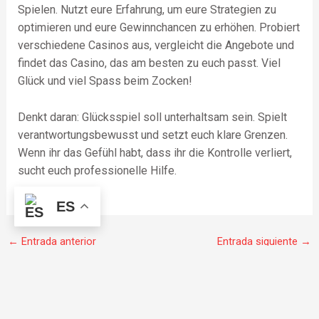
Spielen. Nutzt eure Erfahrung, um eure Strategien zu
optimieren und eure Gewinnchancen zu erhöhen. Probiert
verschiedene Casinos aus, vergleicht die Angebote und
findet das Casino, das am besten zu euch passt. Viel
Glück und viel Spass beim Zocken!
Denkt daran: Glücksspiel soll unterhaltsam sein. Spielt
verantwortungsbewusst und setzt euch klare Grenzen.
Wenn ihr das Gefühl habt, dass ihr die Kontrolle verliert,
sucht euch professionelle Hilfe.
ES
←
Entrada anterior
Entrada siguiente
→