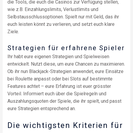
die Tools, die euch die Casinos zur Verfügung stellen,
wie z.B. Einzahlungslimits, Verlustlimits und
Selbstausschlussoptionen. Spielt nur mit Geld, das ihr
euch leisten könnt zu verlieren, und setzt euch klare
Ziele.
Strategien für erfahrene Spieler
Ihr habt eure eigenen Strategien und Spielweisen
entwickelt. Nutzt diese, um eure Chancen zu maximieren.
Ob ihr nun Blackjack-Strategien anwendet, eure Einsätze
bei Roulette anpasst oder bei Slots auf bestimmte
Features achtet – eure Erfahrung ist euer grösster
Vorteil. Informiert euch über die Spielregeln und
Auszahlungsquoten der Spiele, die ihr spielt, und passt
eure Strategien entsprechend an.
Die wichtigsten Kriterien für