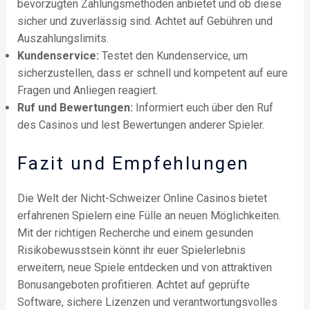
bevorzugten Zahlungsmethoden anbietet und ob diese
sicher und zuverlässig sind. Achtet auf Gebühren und
Auszahlungslimits.
Kundenservice:
Testet den Kundenservice, um
sicherzustellen, dass er schnell und kompetent auf eure
Fragen und Anliegen reagiert.
Ruf und Bewertungen:
Informiert euch über den Ruf
des Casinos und lest Bewertungen anderer Spieler.
Fazit und Empfehlungen
Die Welt der Nicht-Schweizer Online Casinos bietet
erfahrenen Spielern eine Fülle an neuen Möglichkeiten.
Mit der richtigen Recherche und einem gesunden
Risikobewusstsein könnt ihr euer Spielerlebnis
erweitern, neue Spiele entdecken und von attraktiven
Bonusangeboten profitieren. Achtet auf geprüfte
Software, sichere Lizenzen und verantwortungsvolles