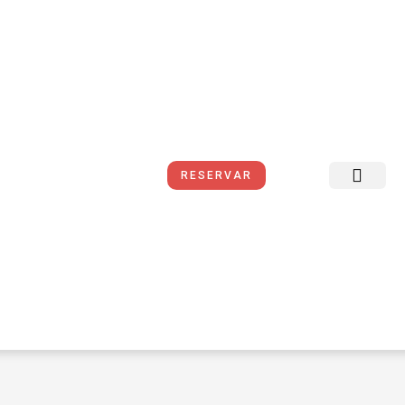
Ir
al
contenido
RESERVAR
Reservas Online
Sobre Nosotros
Condiciones del Servicio