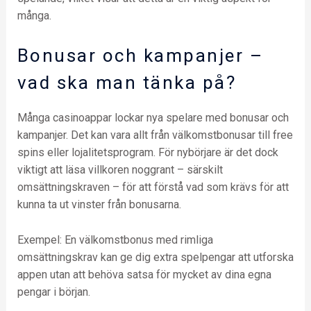
många.
Bonusar och kampanjer –
vad ska man tänka på?
Många casinoappar lockar nya spelare med bonusar och
kampanjer. Det kan vara allt från välkomstbonusar till free
spins eller lojalitetsprogram. För nybörjare är det dock
viktigt att läsa villkoren noggrant – särskilt
omsättningskraven – för att förstå vad som krävs för att
kunna ta ut vinster från bonusarna.
Exempel: En välkomstbonus med rimliga
omsättningskrav kan ge dig extra spelpengar att utforska
appen utan att behöva satsa för mycket av dina egna
pengar i början.