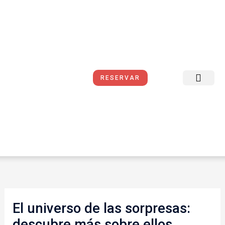
Ir
al
contenido
RESERVAR
Reservas Online
Sobre Nosotros
Condiciones del Servicio
El universo de las sorpresas:
descubre más sobre ellos