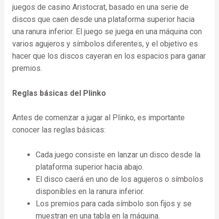
juegos de casino Aristocrat, basado en una serie de
discos que caen desde una plataforma superior hacia
una ranura inferior. El juego se juega en una máquina con
varios agujeros y símbolos diferentes, y el objetivo es
hacer que los discos cayeran en los espacios para ganar
premios.
Reglas básicas del Plinko
Antes de comenzar a jugar al Plinko, es importante
conocer las reglas básicas:
Cada juego consiste en lanzar un disco desde la
plataforma superior hacia abajo.
El disco caerá en uno de los agujeros o símbolos
disponibles en la ranura inferior.
Los premios para cada símbolo son fijos y se
muestran en una tabla en la máquina.