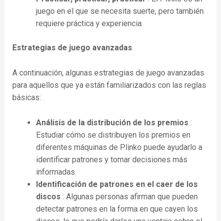
juego en el que se necesita suerte, pero también
requiere práctica y experiencia.
Estrategias de juego avanzadas
A continuación, algunas estrategias de juego avanzadas
para aquellos que ya están familiarizados con las reglas
básicas:
Análisis de la distribución de los premios
:
Estudiar cómo se distribuyen los premios en
diferentes máquinas de Plinko puede ayudarlo a
identificar patrones y tomar decisiones más
informadas.
Identificación de patrones en el caer de los
discos
: Algunas personas afirman que pueden
detectar patrones en la forma en que cayen los