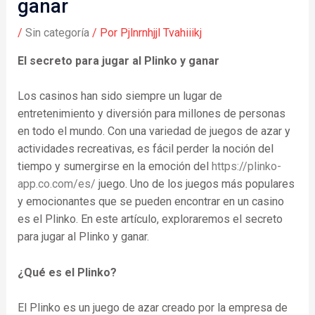
ganar
/
Sin categoría
/ Por
Pjlnrnhjjl Tvahiiikj
El secreto para jugar al Plinko y ganar
Los casinos han sido siempre un lugar de
entretenimiento y diversión para millones de personas
en todo el mundo. Con una variedad de juegos de azar y
actividades recreativas, es fácil perder la noción del
tiempo y sumergirse en la emoción del
https://plinko-
app.co.com/es/
juego. Uno de los juegos más populares
y emocionantes que se pueden encontrar en un casino
es el Plinko. En este artículo, exploraremos el secreto
para jugar al Plinko y ganar.
¿Qué es el Plinko?
El Plinko es un juego de azar creado por la empresa de