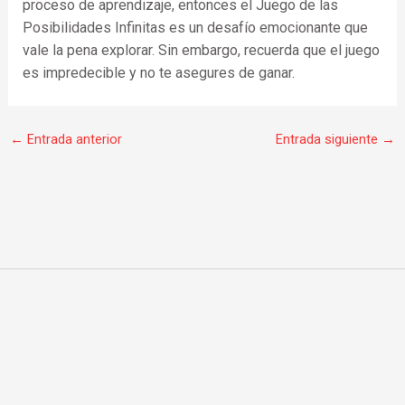
proceso de aprendizaje, entonces el Juego de las
Posibilidades Infinitas es un desafío emocionante que
vale la pena explorar. Sin embargo, recuerda que el juego
es impredecible y no te asegures de ganar.
←
Entrada anterior
Entrada siguiente
→
F
I
W
a
n
h
c
s
a
e
t
t
b
a
s
o
g
a
© 2020 todos los derechos reservados.