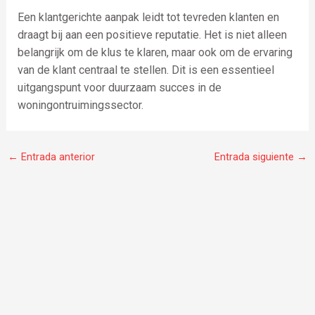
Een klantgerichte aanpak leidt tot tevreden klanten en
draagt bij aan een positieve reputatie. Het is niet alleen
belangrijk om de klus te klaren, maar ook om de ervaring
van de klant centraal te stellen. Dit is een essentieel
uitgangspunt voor duurzaam succes in de
woningontruimingssector.
←
Entrada anterior
Entrada siguiente
→
F
I
W
a
n
h
c
s
a