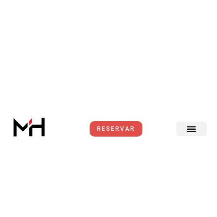
Ir
al
contenido
RESERVAR