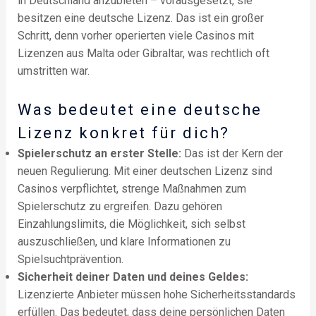
in Deutschland anzubieten – vorausgesetzt, sie
besitzen eine deutsche Lizenz. Das ist ein großer
Schritt, denn vorher operierten viele Casinos mit
Lizenzen aus Malta oder Gibraltar, was rechtlich oft
umstritten war.
Was bedeutet eine deutsche
Lizenz konkret für dich?
Spielerschutz an erster Stelle:
Das ist der Kern der
neuen Regulierung. Mit einer deutschen Lizenz sind
Casinos verpflichtet, strenge Maßnahmen zum
Spielerschutz zu ergreifen. Dazu gehören
Einzahlungslimits, die Möglichkeit, sich selbst
auszuschließen, und klare Informationen zu
Spielsuchtprävention.
Sicherheit deiner Daten und deines Geldes:
Lizenzierte Anbieter müssen hohe Sicherheitsstandards
erfüllen. Das bedeutet, dass deine persönlichen Daten