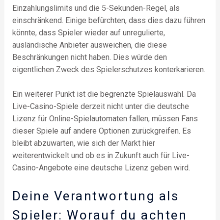
Einzahlungslimits und die 5-Sekunden-Regel, als
einschränkend. Einige befürchten, dass dies dazu führen
könnte, dass Spieler wieder auf unregulierte,
ausländische Anbieter ausweichen, die diese
Beschränkungen nicht haben. Dies würde den
eigentlichen Zweck des Spielerschutzes konterkarieren.
Ein weiterer Punkt ist die begrenzte Spielauswahl. Da
Live-Casino-Spiele derzeit nicht unter die deutsche
Lizenz für Online-Spielautomaten fallen, müssen Fans
dieser Spiele auf andere Optionen zurückgreifen. Es
bleibt abzuwarten, wie sich der Markt hier
weiterentwickelt und ob es in Zukunft auch für Live-
Casino-Angebote eine deutsche Lizenz geben wird.
Deine Verantwortung als
Spieler: Worauf du achten