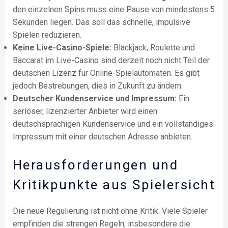
den einzelnen Spins muss eine Pause von mindestens 5
Sekunden liegen. Das soll das schnelle, impulsive
Spielen reduzieren.
Keine Live-Casino-Spiele:
Blackjack, Roulette und
Baccarat im Live-Casino sind derzeit noch nicht Teil der
deutschen Lizenz für Online-Spielautomaten. Es gibt
jedoch Bestrebungen, dies in Zukunft zu ändern.
Deutscher Kundenservice und Impressum:
Ein
seriöser, lizenzierter Anbieter wird einen
deutschsprachigen Kundenservice und ein vollständiges
Impressum mit einer deutschen Adresse anbieten.
Herausforderungen und
Kritikpunkte aus Spielersicht
Die neue Regulierung ist nicht ohne Kritik. Viele Spieler
empfinden die strengen Regeln, insbesondere die