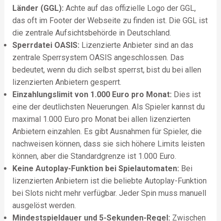
Länder (GGL):
Achte auf das offizielle Logo der GGL,
das oft im Footer der Webseite zu finden ist. Die GGL ist
die zentrale Aufsichtsbehörde in Deutschland.
Sperrdatei OASIS:
Lizenzierte Anbieter sind an das
zentrale Sperrsystem OASIS angeschlossen. Das
bedeutet, wenn du dich selbst sperrst, bist du bei allen
lizenzierten Anbietern gesperrt.
Einzahlungslimit von 1.000 Euro pro Monat:
Dies ist
eine der deutlichsten Neuerungen. Als Spieler kannst du
maximal 1.000 Euro pro Monat bei allen lizenzierten
Anbietern einzahlen. Es gibt Ausnahmen für Spieler, die
nachweisen können, dass sie sich höhere Limits leisten
können, aber die Standardgrenze ist 1.000 Euro.
Keine Autoplay-Funktion bei Spielautomaten:
Bei
lizenzierten Anbietern ist die beliebte Autoplay-Funktion
bei Slots nicht mehr verfügbar. Jeder Spin muss manuell
ausgelöst werden.
Mindestspieldauer und 5-Sekunden-Regel:
Zwischen