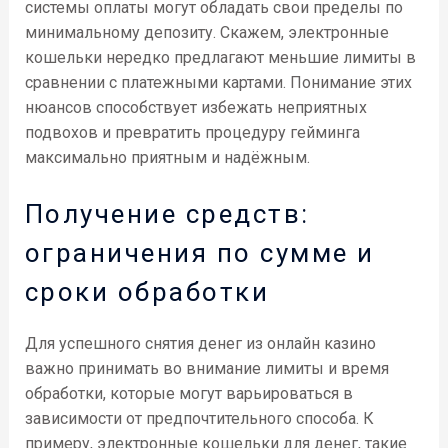
системы оплаты могут обладать свои пределы по
минимальному депозиту. Скажем, электронные
кошельки нередко предлагают меньшие лимиты в
сравнении с платежными картами. Понимание этих
нюансов способствует избежать неприятных
подвохов и превратить процедуру гейминга
максимально приятным и надёжным.
Получение средств:
ограничения по сумме и
сроки обработки
Для успешного снятия денег из онлайн казино
важно принимать во внимание лимиты и время
обработки, которые могут варьироваться в
зависимости от предпочтительного способа. К
примеру, электронные кошельки для денег, такие