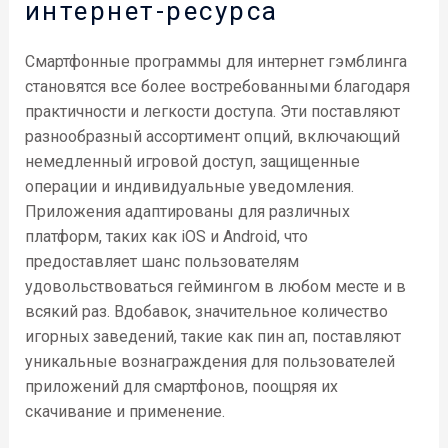
интернет-ресурса
Смартфонные программы для интернет гэмблинга
становятся все более востребованными благодаря
практичности и легкости доступа. Эти поставляют
разнообразный ассортимент опций, включающий
немедленный игровой доступ, защищенные
операции и индивидуальные уведомления.
Приложения адаптированы для различных
платформ, таких как iOS и Android, что
предоставляет шанс пользователям
удовольствоваться геймингом в любом месте и в
всякий раз. Вдобавок, значительное количество
игорных заведений, такие как пин ап, поставляют
уникальные вознаграждения для пользователей
приложений для смартфонов, поощряя их
скачивание и применение.