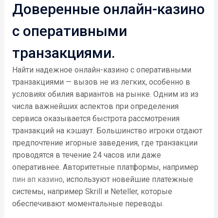
Доверенные онлайн-казино
с оперативными
транзакциями.
Найти надежное онлайн-казино с оперативными
транзакциями — вызов не из легких, особенно в
условиях обилия вариантов на рынке. Одним из из
числа важнейших аспектов при определения
сервиса оказывается быстрота рассмотрения
транзакций на кэшаут. Большинство игроки отдают
предпочтение игорные заведения, где транзакции
проводятся в течение 24 часов или даже
оперативнее. Авторитетные платформы, например
пин ап казино
, используют новейшие платежные
системы, например Skrill и Neteller, которые
обеспечивают моментальные переводы.