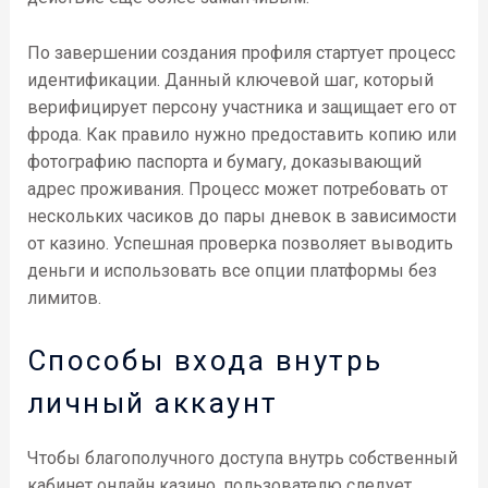
По завершении создания профиля стартует процесс
идентификации. Данный ключевой шаг, который
верифицирует персону участника и защищает его от
фрода. Как правило нужно предоставить копию или
фотографию паспорта и бумагу, доказывающий
адрес проживания. Процесс может потребовать от
нескольких часиков до пары дневок в зависимости
от казино. Успешная проверка позволяет выводить
деньги и использовать все опции платформы без
лимитов.
Способы входа внутрь
личный аккаунт
Чтобы благополучного доступа внутрь собственный
кабинет онлайн казино, пользователю следует