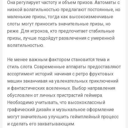
Она регулирует частоту и объем призов. Автоматы с
низкой волатильностью предлагают постоянные, но
маленькие призы, тогда как высокоизменчивые
слоты могут приносить значительные призы, но
реже. Для игроков, кто предпочитает стабильные
призы, лучше подойдут развлечения с умеренной
волатильностью.
Не менее важным фактором становится тема и
стиль слота. Современные аппараты предоставляют
ассортимент историй: начиная с ретро фруктовых
машин заканчивая на увлекательных приключений
и фантастических вселенных. Выбор направления
обусловлен от личных пристрастий геймера.
Необходимо учитывать, что высококлассный
графический дизайн и музыкальное оформление
могут значительно улучшить геймплейный процесс
и сделать его захватывающим.