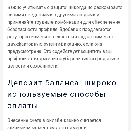
Важно учитывать о защите: никогда не раскрывайте
своими сведениями с другими людьми и
применяйте трудные комбинации для обеспечения
безопасности профиля. Вдобавок предлагается
регулярно изменять секретный код и применять
двухфакторную аутентификацию, если она
предусмотрена. Это содействует защитить ваш
профиль от вторжения и уберечь ваши средства в
целости и сохранности.
Депозит баланса: широко
используемые способы
оплаты
Внесение счета в онлайн-казино считается
значимым моментом для геймеров,