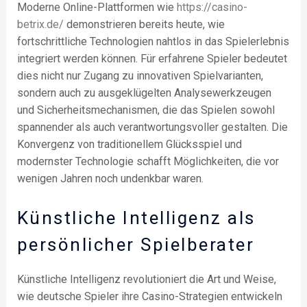
Moderne Online-Plattformen wie
https://casino-
betrix.de/
demonstrieren bereits heute, wie
fortschrittliche Technologien nahtlos in das Spielerlebnis
integriert werden können. Für erfahrene Spieler bedeutet
dies nicht nur Zugang zu innovativen Spielvarianten,
sondern auch zu ausgeklügelten Analysewerkzeugen
und Sicherheitsmechanismen, die das Spielen sowohl
spannender als auch verantwortungsvoller gestalten. Die
Konvergenz von traditionellem Glücksspiel und
modernster Technologie schafft Möglichkeiten, die vor
wenigen Jahren noch undenkbar waren.
Künstliche Intelligenz als
persönlicher Spielberater
Künstliche Intelligenz revolutioniert die Art und Weise,
wie deutsche Spieler ihre Casino-Strategien entwickeln