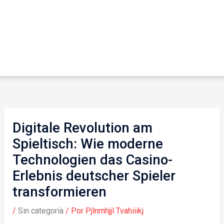
Digitale Revolution am
Spieltisch: Wie moderne
Technologien das Casino-
Erlebnis deutscher Spieler
transformieren
/
Sin categoría
/ Por
Pjlnrnhjjl Tvahiiikj