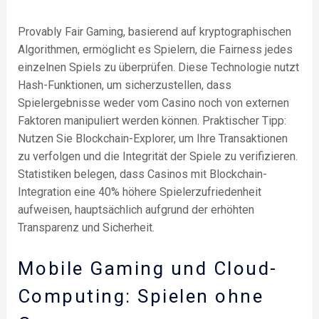
Provably Fair Gaming, basierend auf kryptographischen
Algorithmen, ermöglicht es Spielern, die Fairness jedes
einzelnen Spiels zu überprüfen. Diese Technologie nutzt
Hash-Funktionen, um sicherzustellen, dass
Spielergebnisse weder vom Casino noch von externen
Faktoren manipuliert werden können. Praktischer Tipp:
Nutzen Sie Blockchain-Explorer, um Ihre Transaktionen
zu verfolgen und die Integrität der Spiele zu verifizieren.
Statistiken belegen, dass Casinos mit Blockchain-
Integration eine 40% höhere Spielerzufriedenheit
aufweisen, hauptsächlich aufgrund der erhöhten
Transparenz und Sicherheit.
Mobile Gaming und Cloud-
Computing: Spielen ohne