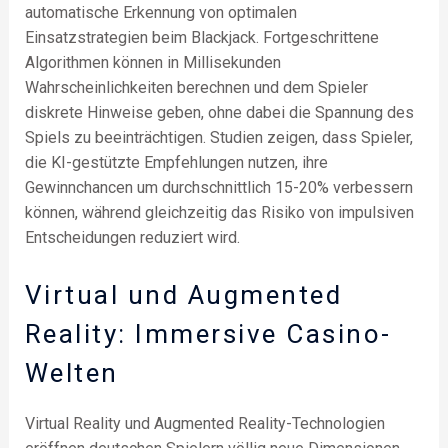
automatische Erkennung von optimalen
Einsatzstrategien beim Blackjack. Fortgeschrittene
Algorithmen können in Millisekunden
Wahrscheinlichkeiten berechnen und dem Spieler
diskrete Hinweise geben, ohne dabei die Spannung des
Spiels zu beeinträchtigen. Studien zeigen, dass Spieler,
die KI-gestützte Empfehlungen nutzen, ihre
Gewinnchancen um durchschnittlich 15-20% verbessern
können, während gleichzeitig das Risiko von impulsiven
Entscheidungen reduziert wird.
Virtual und Augmented
Reality: Immersive Casino-
Welten
Virtual Reality und Augmented Reality-Technologien