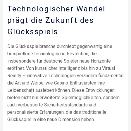
Technologischer Wandel
prägt die Zukunft des
Glücksspiels
Die Glücksspielbranche durchlebt gegenwärtig eine
beispiellose technologische Revolution, die
insbesondere für deutsche Spieler neue Horizonte
eröffnet. Von künstlicher Intelligenz bis hin zu Virtual
Reality – innovative Technologien verändern fundamental
die Art und Weise, wie Casino-Enthusiasten ihre
Leidenschaft ausleben können. Diese Entwicklungen
bieten nicht nur erweiterte Spielmöglichkeiten, sondern
auch verbesserte Sicherheitsstandards und
personalisierte Erfahrungen, die das traditionelle
Glücksspiel in eine neue Dimension heben.