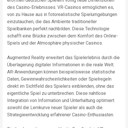
eröffnen deutschen Spielern völlig neue Dimensionen
des Casino-Erlebnisses. VR-Casinos ermöglichen es,
von zu Hause aus in fotorealistische Spielumgebungen
einzutauchen, die das Ambiente traditioneller
Spielbanken perfekt nachbilden. Diese Technologie
schafft eine Brücke zwischen dem Komfort des Online-
Spiels und der Atmosphäre physischer Casinos.
Augmented Reality erweitert das Spielerlebnis durch die
Überlagerung digitaler Informationen in die reale Welt.
AR-Anwendungen können beispielsweise statistische
Daten, Gewinnwahrscheinlichkeiten oder Spielregeln
direkt im Sichtfeld des Spielers einblenden, ohne das
eigentliche Spiel zu unterbrechen. Diese nahtlose
Integration von Information und Unterhaltung optimiert
sowohl die Lernkurve neuer Spieler als auch die
Strategieentwicklung erfahrener Casino-Enthusiasten.