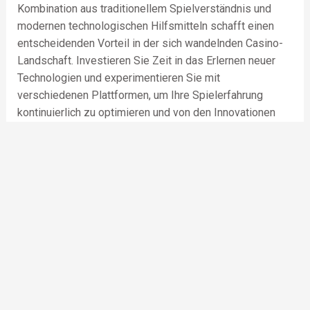
Kombination aus traditionellem Spielverständnis und
modernen technologischen Hilfsmitteln schafft einen
entscheidenden Vorteil in der sich wandelnden Casino-
Landschaft. Investieren Sie Zeit in das Erlernen neuer
Technologien und experimentieren Sie mit
verschiedenen Plattformen, um Ihre Spielerfahrung
kontinuierlich zu optimieren und von den Innovationen
der digitalen Revolution zu profitieren.
←
Entrada anterior
Entrada siguiente
→