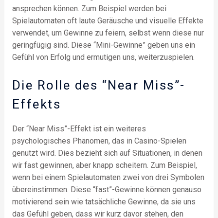
ansprechen können. Zum Beispiel werden bei
Spielautomaten oft laute Geräusche und visuelle Effekte
verwendet, um Gewinne zu feiern, selbst wenn diese nur
geringfügig sind. Diese “Mini-Gewinne” geben uns ein
Gefühl von Erfolg und ermutigen uns, weiterzuspielen.
Die Rolle des “Near Miss”-
Effekts
Der “Near Miss”-Effekt ist ein weiteres
psychologisches Phänomen, das in Casino-Spielen
genutzt wird. Dies bezieht sich auf Situationen, in denen
wir fast gewinnen, aber knapp scheitern. Zum Beispiel,
wenn bei einem Spielautomaten zwei von drei Symbolen
übereinstimmen. Diese “fast”-Gewinne können genauso
motivierend sein wie tatsächliche Gewinne, da sie uns
das Gefühl geben, dass wir kurz davor stehen, den