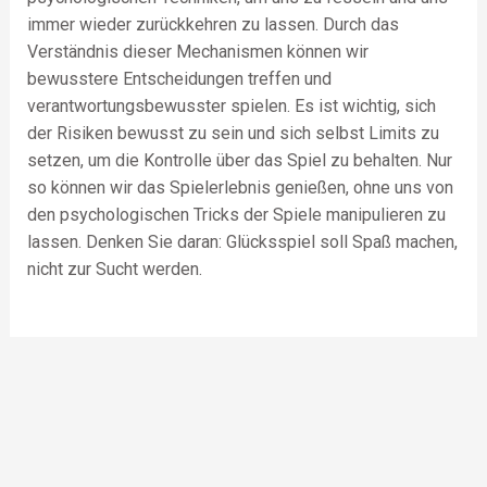
immer wieder zurückkehren zu lassen. Durch das
Verständnis dieser Mechanismen können wir
bewusstere Entscheidungen treffen und
verantwortungsbewusster spielen. Es ist wichtig, sich
der Risiken bewusst zu sein und sich selbst Limits zu
setzen, um die Kontrolle über das Spiel zu behalten. Nur
so können wir das Spielerlebnis genießen, ohne uns von
den psychologischen Tricks der Spiele manipulieren zu
lassen. Denken Sie daran: Glücksspiel soll Spaß machen,
nicht zur Sucht werden.
←
Entrada anterior
Entrada siguiente
→