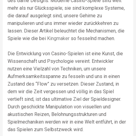
des Game Designs. Moderne Casino-Spiele sind weit
mehr als nur Glücksspiele; sie sind komplexe Systeme,
die darauf ausgelegt sind, unsere Gehirne zu
manipulieren und uns immer wieder zurückkehren zu
lassen. Dieser Artikel beleuchtet die Mechanismen, die
Spiele wie die bei
Kingmaker
so fesselnd machen.
Die Entwicklung von Casino-Spielen ist eine Kunst, die
Wissenschaft und Psychologie vereint. Entwickler
nutzen eine Vielzahl von Techniken, um unsere
Aufmerksamkeitsspanne zu fesseln und uns in einen
Zustand des “Flow” zu versetzen. Dieser Zustand, in
dem wir die Zeit vergessen und völlig in das Spiel
vertieft sind, ist das ultimative Ziel der Spieldesigner.
Durch geschickte Manipulation von visuellen und
akustischen Reizen, Belohnungsstrukturen und
Spielmechaniken werden wir in eine Welt entführt, in der
das Spielen zum Selbstzweck wird.