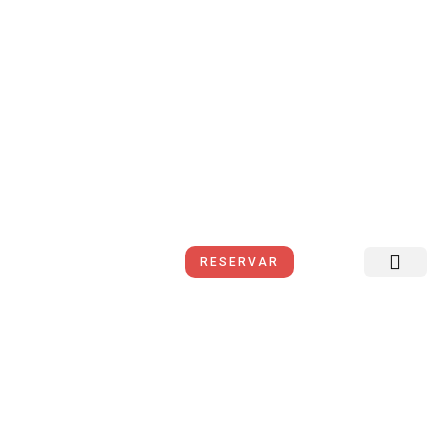
Ir
al
contenido
RESERVAR
Reservas Online
Sobre Nosotros
Condiciones del Servicio