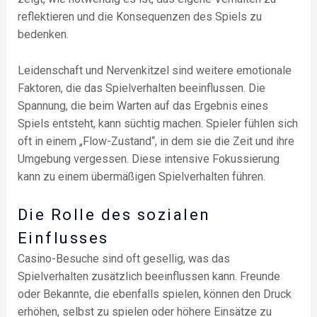
reflektieren und die Konsequenzen des Spiels zu
bedenken.
Leidenschaft und Nervenkitzel sind weitere emotionale
Faktoren, die das Spielverhalten beeinflussen. Die
Spannung, die beim Warten auf das Ergebnis eines
Spiels entsteht, kann süchtig machen. Spieler fühlen sich
oft in einem „Flow-Zustand“, in dem sie die Zeit und ihre
Umgebung vergessen. Diese intensive Fokussierung
kann zu einem übermäßigen Spielverhalten führen.
Die Rolle des sozialen
Einflusses
Casino-Besuche sind oft gesellig, was das
Spielverhalten zusätzlich beeinflussen kann. Freunde
oder Bekannte, die ebenfalls spielen, können den Druck
erhöhen, selbst zu spielen oder höhere Einsätze zu