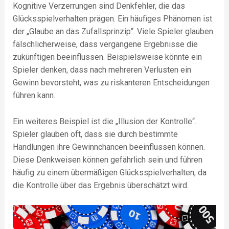
Kognitive Verzerrungen sind Denkfehler, die das
Glücksspielverhalten prägen. Ein häufiges Phänomen ist
der „Glaube an das Zufallsprinzip“. Viele Spieler glauben
fälschlicherweise, dass vergangene Ergebnisse die
zukünftigen beeinflussen. Beispielsweise könnte ein
Spieler denken, dass nach mehreren Verlusten ein
Gewinn bevorsteht, was zu riskanteren Entscheidungen
führen kann.
Ein weiteres Beispiel ist die „Illusion der Kontrolle“.
Spieler glauben oft, dass sie durch bestimmte
Handlungen ihre Gewinnchancen beeinflussen können.
Diese Denkweisen können gefährlich sein und führen
häufig zu einem übermäßigen Glücksspielverhalten, da
die Kontrolle über das Ergebnis überschätzt wird.