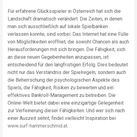
Für erfahrene Glücksspieler in Österreich hat sich die
Landschaft dramatisch verändert. Die Zeiten, in denen
man sich ausschließlich auf lokale Spielbanken
verlassen konnte, sind vorbei. Das Internet hat eine Fülle
von Möglichkeiten eröffnet, die sowohl Chancen als auch
Herausforderungen mit sich bringen. Die Fähigkeit, sich
an diese neuen Gegebenheiten anzupassen, ist
entscheidend für den langfristigen Erfolg. Dies bedeutet
nicht nur das Verständnis der Spielregeln, sondern auch
die Beherrschung der psychologischen Aspekte des
Spiels, die Fähigkeit, Risiken zu bewerten und ein
effektives Bankroll-Management zu betreiben. Die
Online-Welt bietet dabei eine einzigartige Gelegenheit
zur Verfeinerung dieser Fähigkeiten. Und wer sich nach
einer Auszeit sehnt, findet vielleicht Inspiration bei
www.surf-hammerschmid.at
.