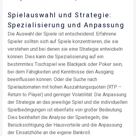
Spielauswahl und Strategie:
Spezialisierung und Anpassung
Die Auswahl der Spiele ist entscheidend. Erfahrene
Spieler sollten sich auf Spiele konzentrieren, die sie
verstehen und bei denen sie eine Strategie entwickeln
können. Dies kann die Spezialisierung auf ein
bestimmtes Tischspiel wie Blackjack oder Poker sein,
bei dem Fähigkeiten und Kenntnisse den Ausgang
beeinflussen können. Oder die Suche nach
Spielautomaten mit hohen Auszahlungsquoten (RTP –
Return to Player) und geringer Volatilität. Die Anpassung
der Strategie an das jeweilige Spiel und die individuellen
Spielbedingungen ist ebenfalls von großer Bedeutung.
Dies beinhaltet die Analyse der Spielregeln, die
Berücksichtigung der Hausvorteile und die Anpassung
der Einsatzhöhe an die eigene Bankroll.