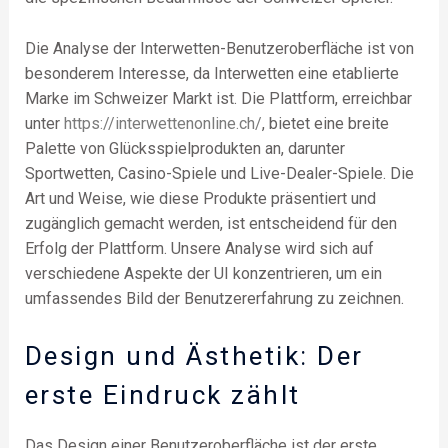
Die Analyse der Interwetten-Benutzeroberfläche ist von
besonderem Interesse, da Interwetten eine etablierte
Marke im Schweizer Markt ist. Die Plattform, erreichbar
unter
https://interwettenonline.ch/
, bietet eine breite
Palette von Glücksspielprodukten an, darunter
Sportwetten, Casino-Spiele und Live-Dealer-Spiele. Die
Art und Weise, wie diese Produkte präsentiert und
zugänglich gemacht werden, ist entscheidend für den
Erfolg der Plattform. Unsere Analyse wird sich auf
verschiedene Aspekte der UI konzentrieren, um ein
umfassendes Bild der Benutzererfahrung zu zeichnen.
Design und Ästhetik: Der
erste Eindruck zählt
Das Design einer Benutzeroberfläche ist der erste