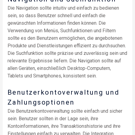
Die Navigation sollte intuitiv und einfach zu bedienen
sein, so dass Benutzer schnell und einfach die
gewünschten Informationen finden können. Die
Verwendung von Menüs, Suchfunktionen und Filtern
sollte es den Benutzern ermöglichen, die angebotenen
Produkte und Dienstleistungen effizient zu durchsuchen.
Die Suchfunktion sollte präzise und zuverlässig sein und
relevante Ergebnisse liefern. Die Navigation sollte auf
allen Geräten, einschließlich Desktop-Computern,
Tablets und Smartphones, konsistent sein.
Benutzerkontoverwaltung und
Zahlungsoptionen
Die Benutzerkontoverwaltung sollte einfach und sicher
sein. Benutzer sollten in der Lage sein, ihre
Kontoinformationen, ihre Transaktionshistorie und ihre
Einstellungen einfach zu verwalten. Die Integration