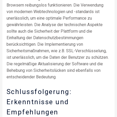
Browsern reibungslos funktionieren. Die Verwendung
von modernen Webtechnologien und -standards ist
unerlässlich, um eine optimale Performance zu
gewährleisten. Die Analyse der technischen Aspekte
sollte auch die Sicherheit der Plattform und die
Einhaltung der Datenschutzbestimmungen
berücksichtigen. Die Implementierung von
Sicherheitsmaßnahmen, wie z.B. SSL-Verschlüsselung,
ist unerlässlich, um die Daten der Benutzer zu schützen.
Die regelmäßige Aktualisierung der Software und die
Behebung von Sicherheitslücken sind ebenfalls von
entscheidender Bedeutung.
Schlussfolgerung:
Erkenntnisse und
Empfehlungen