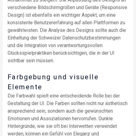
verschiedene Bildschirmgrößen und Geräte (Responsive
Design) ist ebenfalls ein wichtiger Aspekt, um eine
konsistente Benutzererfahrung auf allen Plattformen zu
gewährleisten. Die Analyse des Designs sollte auch die
Einhaltung der Schweizer Datenschutzbestimmungen
und die Integration von verantwortungsvollen
Glücksspielpraktiken berücksichtigen, die in der UI
sichtbar sein müssen.
Farbgebung und visuelle
Elemente
Die Farbwahl spielt eine entscheidende Rolle bei der
Gestaltung der UI. Die Farben sollten nicht nur ästhetisch
ansprechend sein, sondern auch die gewünschten
Emotionen und Assoziationen hervorrufen. Dunkle
Hintergründe, wie sie oft bei Interwetten verwendet
werden, können ein Gefühl von Eleganz und