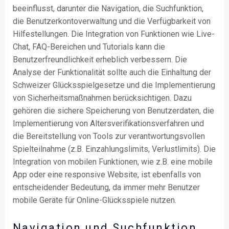
beeinflusst, darunter die Navigation, die Suchfunktion,
die Benutzerkontoverwaltung und die Verfügbarkeit von
Hilfestellungen. Die Integration von Funktionen wie Live-
Chat, FAQ-Bereichen und Tutorials kann die
Benutzerfreundlichkeit erheblich verbessern. Die
Analyse der Funktionalität sollte auch die Einhaltung der
Schweizer Glücksspielgesetze und die Implementierung
von Sicherheitsmaßnahmen berücksichtigen. Dazu
gehören die sichere Speicherung von Benutzerdaten, die
Implementierung von Altersverifikationsverfahren und
die Bereitstellung von Tools zur verantwortungsvollen
Spielteilnahme (z.B. Einzahlungslimits, Verlustlimits). Die
Integration von mobilen Funktionen, wie z.B. eine mobile
App oder eine responsive Website, ist ebenfalls von
entscheidender Bedeutung, da immer mehr Benutzer
mobile Geräte für Online-Glücksspiele nutzen.
Navigation und Suchfunktion