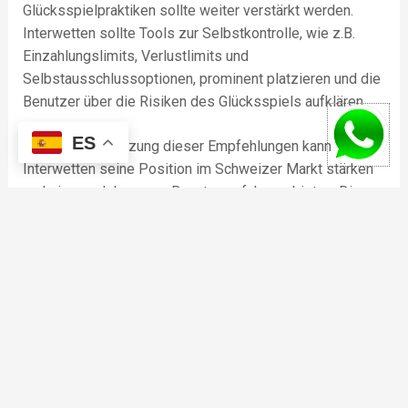
Glücksspielpraktiken sollte weiter verstärkt werden.
Interwetten sollte Tools zur Selbstkontrolle, wie z.B.
Einzahlungslimits, Verlustlimits und
Selbstausschlussoptionen, prominent platzieren und die
Benutzer über die Risiken des Glücksspiels aufklären.
ES
Durch die Umsetzung dieser Empfehlungen kann
Interwetten seine Position im Schweizer Markt stärken
und eine noch bessere Benutzererfahrung bieten. Die
kontinuierliche Analyse und Optimierung der
Benutzeroberfläche ist entscheidend für den
langfristigen Erfolg im hart umkämpften Online-
Glücksspielmarkt.
←
Entrada anterior
Entrada siguiente
→