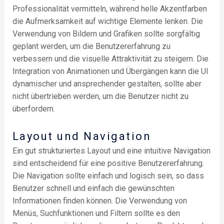
Professionalität vermitteln, während helle Akzentfarben
die Aufmerksamkeit auf wichtige Elemente lenken. Die
Verwendung von Bildern und Grafiken sollte sorgfältig
geplant werden, um die Benutzererfahrung zu
verbessern und die visuelle Attraktivität zu steigern. Die
Integration von Animationen und Übergängen kann die UI
dynamischer und ansprechender gestalten, sollte aber
nicht übertrieben werden, um die Benutzer nicht zu
überfordern.
Layout und Navigation
Ein gut strukturiertes Layout und eine intuitive Navigation
sind entscheidend für eine positive Benutzererfahrung.
Die Navigation sollte einfach und logisch sein, so dass
Benutzer schnell und einfach die gewünschten
Informationen finden können. Die Verwendung von
Menüs, Suchfunktionen und Filtern sollte es den