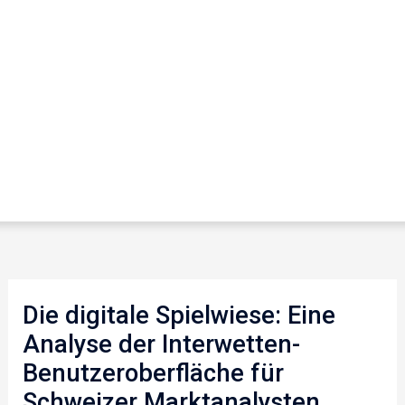
Die digitale Spielwiese: Eine
Analyse der Interwetten-
Benutzeroberfläche für
Schweizer Marktanalysten