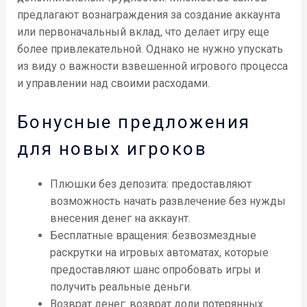
предлагают вознаграждения за создание аккаунта
или первоначальный вклад, что делает игру еще
более привлекательной. Однако не нужно упускать
из виду о важности взвешенной игрового процесса
и управлении над своими расходами.
Бонусные предложения
для новых игроков
Плюшки без депозита: предоставляют
возможность начать развлечение без нужды
внесения денег на аккаунт.
Бесплатные вращения: безвозмездные
раскрутки на игровых автоматах, которые
предоставляют шанс опробовать игры и
получить реальные деньги.
Возврат денег: возврат доли потерянных