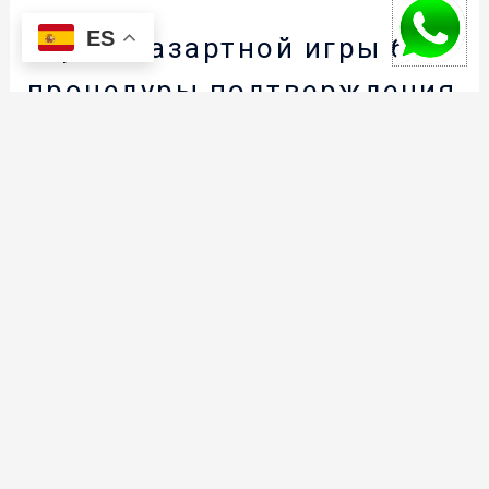
ES
Угрозы азартной игры без
процедуры подтверждения
личности.
Азартная игра в онлайн казино 1xslots casino без
процесса подтверждения личности может
показаться простым, но она несет с собой
существенные опасности. Прежде всего, неимение
подтверждения влечет за собой потере личных
данных. Безо верификации персональных данных
аферисты могут применять посторонние сведения
для регистрации профилей и вывода средств. Это
не только угрожает защищенность пользователя, но
также способно вызвать финансовым потерям.
Кроме того, неимение проверки превращает