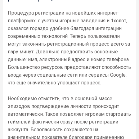
Процедура регистрации на новейших интернет-
платформах, с учетом игорные заведения и 1хслот,
оказался гораздо удобнее благодаря интеграции
современных технологий. Теперь пользователи
могут закончить регистрационный процесс всего за
пару минут. Довольно предоставить основные
данные: имя, электронный адрес и номер телефона.
Большинство ресурсов предоставляют способность
входа через социальные сети или сервисы Google,
что еще значительно упрощает процесс.
Необходимо отметить, что в основной массе
эпизодов подтверждение личности происходит
автоматически. Такое позволяет игрокам стартовать
геймплей фактически сразу после регистрации
аккаунта. Безопасность сохраняется на
значительном показателе благодаря применению