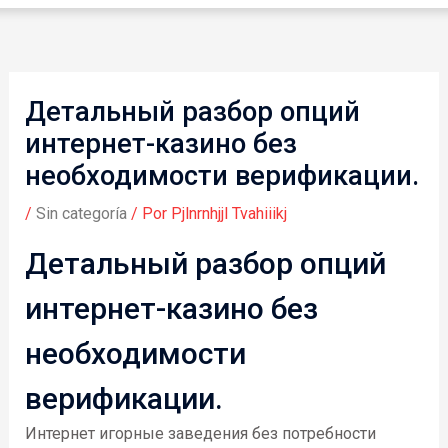
Детальный разбор опций
интернет-казино без
необходимости верификации.
/
Sin categoría
/ Por
Pjlnrnhjjl Tvahiiikj
Детальный разбор опций
интернет-казино без
необходимости
верификации.
Интернет игорные заведения без потребности