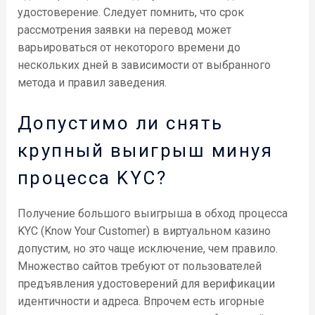
удостоверение. Следует помнить, что срок
рассмотрения заявки на перевод может
варьироваться от некоторого времени до
нескольких дней в зависимости от выбранного
метода и правил заведения.
Допустимо ли снять
крупный выигрыш минуя
процесса KYC?
Получение большого выигрыша в обход процесса
KYC (Know Your Customer) в виртуальном казино
допустим, но это чаще исключение, чем правило.
Множество сайтов требуют от пользователей
предъявления удостоверений для верификации
идентичности и адреса. Впрочем есть игорные