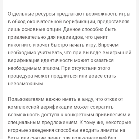
Отдельные ресурсы предлагают возможность игры
в обход окончательной верификации, предоставляя
лишь основные опции. Данное способно быть
привлекательно для индивидов, что ценит
инкогнито и хочет быстро начать игру. Впрочем
необходимо учитывать, что при выводе выигрышей
верификация идентичности может оказаться
необходимым этапом. При отсутствии этого
процедура может продлиться или вовсе стать
невозможным.
Пользователям важно иметь в виду, что отказ от
комплексной верификации может сократить
возможность доступа к конкретным привилегиям и
специальным предложениям. К тому же, некоторые
игорные заведения способны вводить лимиты на
беты или снятие денег для пользователей без