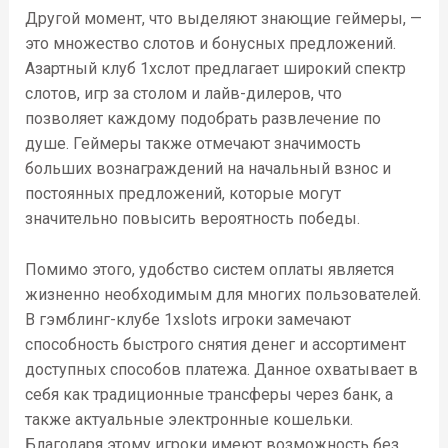
Другой момент, что выделяют знающие геймеры, —
это множество слотов и бонусных предложений.
Азартный клуб 1хслот предлагает широкий спектр
слотов, игр за столом и лайв-дилеров, что
позволяет каждому подобрать развлечение по
душе. Геймеры также отмечают значимость
больших вознаграждений на начальный взнос и
постоянных предложений, которые могут
значительно повысить вероятность победы.
Помимо этого, удобство систем оплаты является
жизненно необходимым для многих пользователей.
В гэмблинг-клубе 1xslots игроки замечают
способность быстрого снятия денег и ассортимент
доступных способов платежа. Данное охватывает в
себя как традиционные трансферы через банк, а
также актуальные электронные кошельки.
Благодаря этому игроки имеют возможность без