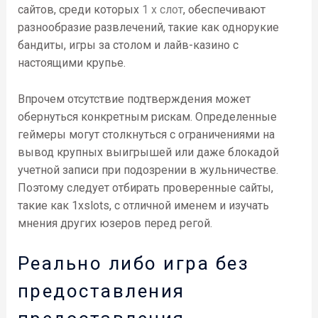
сайтов, среди которых
1 х слот
, обеспечивают
разнообразие развлечений, такие как однорукие
бандиты, игры за столом и лайв-казино с
настоящими крупье.
Впрочем отсутствие подтверждения может
обернуться конкретным рискам. Определенные
геймеры могут столкнуться с ограничениями на
вывод крупных выигрышей или даже блокадой
учетной записи при подозрении в жульничестве.
Поэтому следует отбирать проверенные сайты,
такие как 1xslots, с отличной именем и изучать
мнения других юзеров перед регой.
Реально либо игра без
предоставления