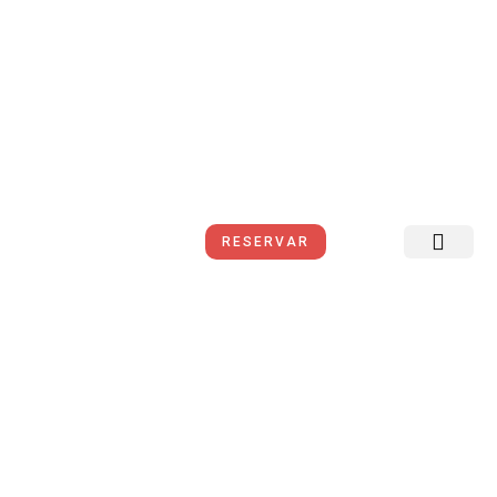
RESERVAR
Reservas Online
Sobre Nosotros
Condiciones del Servicio