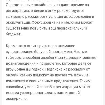
Определенные онлайн-казино дают премии за
регистрацию, в связи с этим рекомендуется
тщательно рассмотреть условия их оформления и
эксплуатации. Фокусировка на к мелочам может
существенно повысить ваш первоначальный
бюджет.
Кроме того стоит принять во внимание
существование бонусной программы. Частые
геймеры способны зарабатывать дополнительные
вознаграждения и привилегии, которые делают
игру более выгодной. Подписка на рассылку от
онлайн-казино поможет не прозевать важные
изменения и специальные предложения. Таким
способом, умелый способ к регистрации может
весьма усовершенствовать ваш игровой
экспириенс.