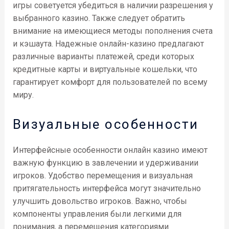
игры советуется убедиться в наличии разрешения у
выбранного казино. Также следует обратить
внимание на имеющиеся методы пополнения счета
и кэшаута. Надежные онлайн-казино предлагают
различные варианты платежей, среди которых
кредитные карты и виртуальные кошельки, что
гарантирует комфорт для пользователей по всему
миру.
Визуальные особенности
Интерфейсные особенности онлайн казино имеют
важную функцию в завлечении и удерживании
игроков. Удобство перемещения и визуальная
притягательность интерфейса могут значительно
улучшить довольство игроков. Важно, чтобы
компоненты управления были легкими для
понимания, а перемещения категориями