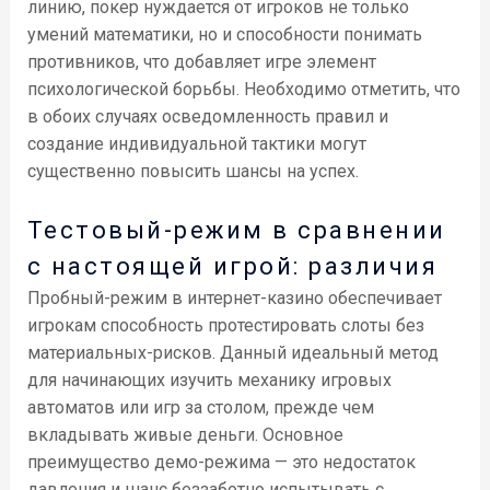
линию, покер нуждается от игроков не только
умений математики, но и способности понимать
противников, что добавляет игре элемент
психологической борьбы. Необходимо отметить, что
в обоих случаях осведомленность правил и
создание индивидуальной тактики могут
существенно повысить шансы на успех.
Тестовый-режим в сравнении
с настоящей игрой: различия
Пробный-режим в интернет-казино обеспечивает
игрокам способность протестировать слоты без
материальных-рисков. Данный идеальный метод
для начинающих изучить механику игровых
автоматов или игр за столом, прежде чем
вкладывать живые деньги. Основное
преимущество демо-режима — это недостаток
давления и шанс беззаботно испытывать с