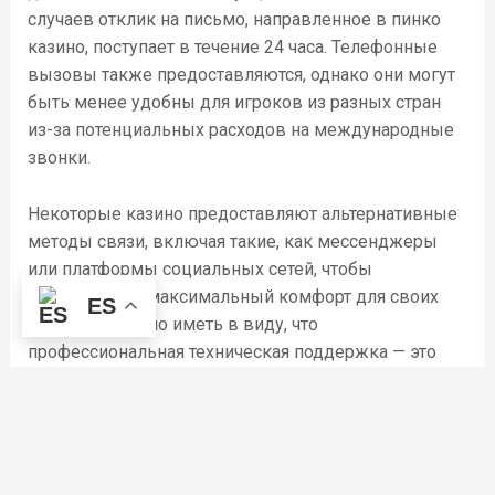
случаев отклик на письмо, направленное в пинко
казино, поступает в течение 24 часа. Телефонные
вызовы также предоставляются, однако они могут
быть менее удобны для игроков из разных стран
из-за потенциальных расходов на международные
звонки.
Некоторые казино предоставляют альтернативные
методы связи, включая такие, как мессенджеры
или платформы социальных сетей, чтобы
предоставить максимальный комфорт для своих
ES
клиентов. Важно иметь в виду, что
профессиональная техническая поддержка — это
один из ключевых критериев при подборе онлайн
казино, так как она напрямую влияет на уровень
доверия и удовлетворения пользователей.