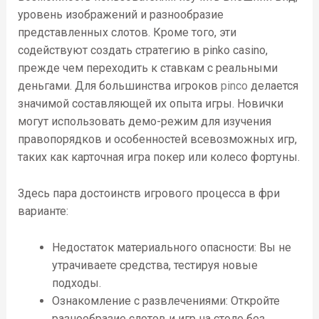
уровень изображений и разнообразие
представленных слотов. Кроме того, эти
содействуют создать стратегию в pinko casino,
прежде чем переходить к ставкам с реальными
деньгами. Для большинства игроков
pinco
делается
значимой составляющей их опыта игры. Новички
могут использовать демо-режим для изучения
правопорядков и особенностей всевозможных игр,
таких как карточная игра покер или колесо фортуны.
Здесь пара достоинств игрового процесса в фри
варианте:
Недостаток материального опасности: Вы не
утрачиваете средства, тестируя новые
подходы.
Ознакомление с развлечениями: Откройте
разнообразие слотов и игр на столе без