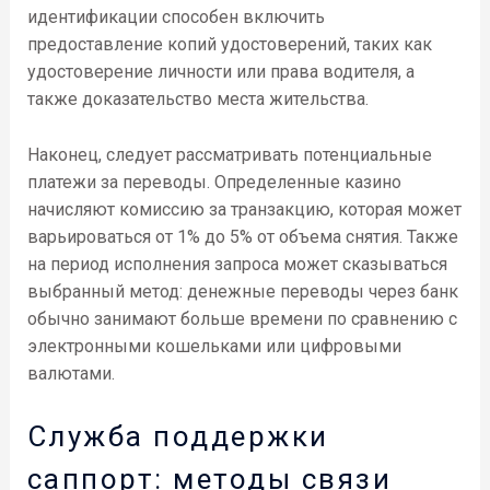
идентификации способен включить
предоставление копий удостоверений, таких как
удостоверение личности или права водителя, а
также доказательство места жительства.
Наконец, следует рассматривать потенциальные
платежи за переводы. Определенные казино
начисляют комиссию за транзакцию, которая может
варьироваться от 1% до 5% от объема снятия. Также
на период исполнения запроса может сказываться
выбранный метод: денежные переводы через банк
обычно занимают больше времени по сравнению с
электронными кошельками или цифровыми
валютами.
Служба поддержки
саппорт: методы связи