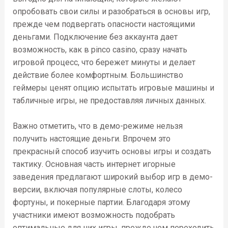
опробовать свои силы и разобраться в основы игр,
прежде чем подвергать опасности настоящими
деньгами. Подключение без аккаунта дает
возможность, как в pinco casino, сразу начать
игровой процесс, что бережет минуты и делает
действие более комфортным. Большинство
геймеры ценят опцию испытать игровые машины и
табличные игры, не предоставляя личных данных.
Важно отметить, что в демо-режиме нельзя
получить настоящие деньги. Впрочем это
прекрасный способ изучить основы игры и создать
тактику. Основная часть интернет игорные
заведения предлагают широкий выбор игр в демо-
версии, включая популярные слоты, колесо
фортуны, и покерные партии. Благодаря этому
участники имеют возможность подобрать
оптимальные для них игры, прежде чем переходить