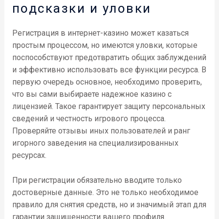
подсказки и уловки
Регистрация в интернет-казино может казаться
простым процессом, но имеются уловки, которые
поспособствуют предотвратить общих заблуждений
и эффективно использовать все функции ресурса. В
первую очередь основное, необходимо проверить,
что вы сами выбираете надежное казино с
лицензией. Такое гарантирует защиту персональных
сведений и честность игрового процесса.
Проверяйте отзывы иных пользователей и ранг
игорного заведения на специализированных
ресурсах.
При регистрации обязательно вводите только
достоверные данные. Это не только необходимое
правило для снятия средств, но и значимый этап для
гарантии защищенности вашего профиля.