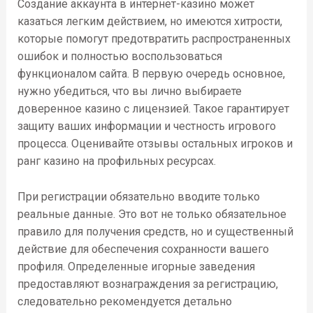
Создание аккаунта в интернет-казино может
казаться легким действием, но имеются хитрости,
которые помогут предотвратить распространенных
ошибок и полностью воспользоваться
функционалом сайта. В первую очередь основное,
нужно убедиться, что вы лично выбираете
доверенное казино с лицензией. Такое гарантирует
защиту ваших информации и честность игрового
процесса. Оценивайте отзывы остальных игроков и
ранг казино на профильных ресурсах.
При регистрации обязательно вводите только
реальные данные. Это вот не только обязательное
правило для получения средств, но и существенный
действие для обеспечения сохранности вашего
профиля. Определенные игорные заведения
предоставляют вознаграждения за регистрацию,
следовательно рекомендуется детально