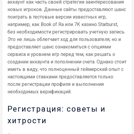
аккаунт как часть своей стратегии заинтересования
новых игроков. Данные сайты предоставляют шанс
поиграть в тестовые версии известных игр,
например, как Book of Ra или 7К казино Starburst,
без необходимости регистрировать учетную запись.
Это не лишь облегчает ход для пользователя, но и
предоставляет шанс ознакомиться с опциями
сервиса и уровнем игр перед тем, как решать о
создании аккаунта и пополнении счета. Однако стоит
иметь в виду, что полноценный геймерский опыт с
настоящими ставками предоставляется только
после регистрации профиля и выполнения
необходимых верификаций.
Регистрация: советы и
хитрости