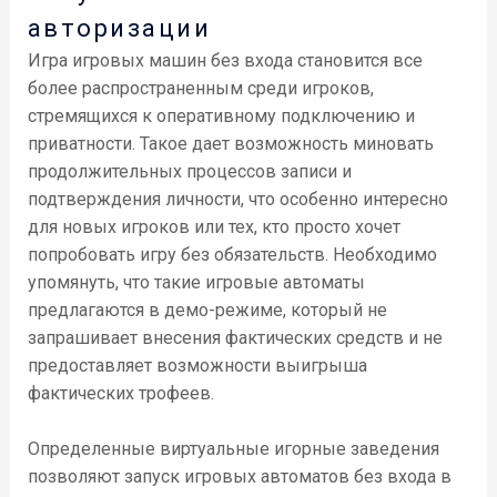
авторизации
Игра игровых машин без входа становится все
более распространенным среди игроков,
стремящихся к оперативному подключению и
приватности. Такое дает возможность миновать
продолжительных процессов записи и
подтверждения личности, что особенно интересно
для новых игроков или тех, кто просто хочет
попробовать игру без обязательств. Необходимо
упомянуть, что такие игровые автоматы
предлагаются в демо-режиме, который не
запрашивает внесения фактических средств и не
предоставляет возможности выигрыша
фактических трофеев.
Определенные виртуальные игорные заведения
позволяют запуск игровых автоматов без входа в