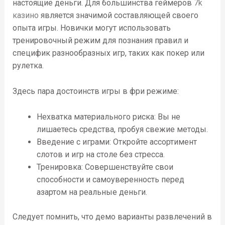
настоящие деньги. Для большинства геймеров
7k
казино
является значимой составляющей своего
опыта игры. Новички могут использовать
тренировочный режим для познания правил и
специфик разнообразных игр, таких как покер или
рулетка.
Здесь пара достоинств игры в фри режиме:
Нехватка материального риска: Вы не
лишаетесь средства, пробуя свежие методы.
Введение с играми: Откройте ассортимент
слотов и игр на столе без стресса.
Тренировка: Совершенствуйте свои
способности и самоуверенность перед
азартом на реальные деньги.
Следует помнить, что демо варианты развлечений в