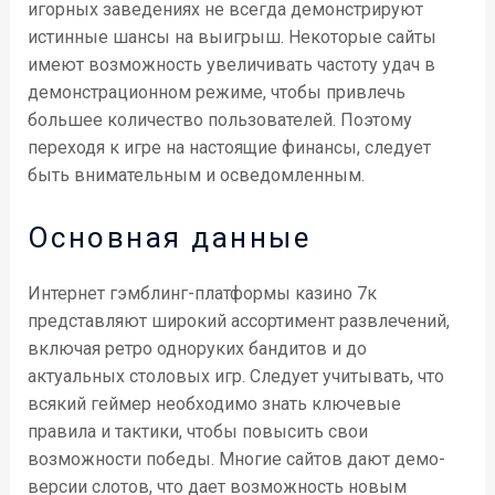
игорных заведениях не всегда демонстрируют
истинные шансы на выигрыш. Некоторые сайты
имеют возможность увеличивать частоту удач в
демонстрационном режиме, чтобы привлечь
большее количество пользователей. Поэтому
переходя к игре на настоящие финансы, следует
быть внимательным и осведомленным.
Основная данные
Интернет гэмблинг-платформы казино 7к
представляют широкий ассортимент развлечений,
включая ретро одноруких бандитов и до
актуальных столовых игр. Следует учитывать, что
всякий геймер необходимо знать ключевые
правила и тактики, чтобы повысить свои
возможности победы. Многие сайтов дают демо-
версии слотов, что дает возможность новым