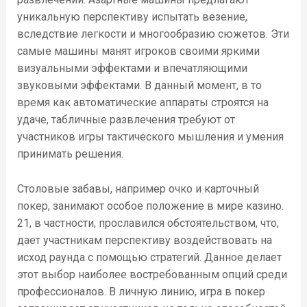
уникальную перспективу испытать везение,
вследствие легкости и многообразию сюжетов. Эти
самые машины манят игроков своими яркими
визуальными эффектами и впечатляющими
звуковыми эффектами. В данный момент, в то
время как автоматические аппараты строятся на
удаче, табличные развлечения требуют от
участников игры тактического мышления и умения
принимать решения.
Столовые забавы, например очко и карточный
покер, занимают особое положение в мире казино.
21, в частности, прославился обстоятельством, что,
дает участникам перспективу воздействовать на
исход раунда с помощью стратегий. Данное делает
этот выбор наиболее востребованным опций среди
профессионалов. В личную линию, игра в покер