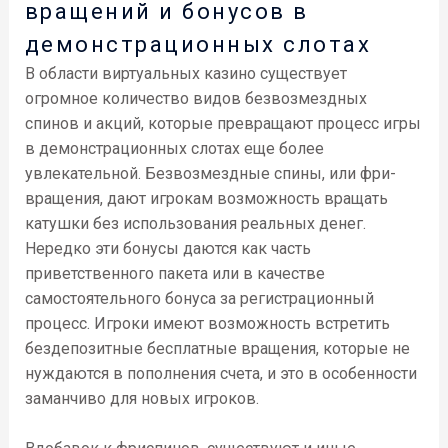
вращений и бонусов в
демонстрационных слотах
В области виртуальных казино существует
огромное количество видов безвозмездных
спинов и акций, которые превращают процесс игры
в демонстрационных слотах еще более
увлекательной. Безвозмездные спины, или фри-
вращения, дают игрокам возможность вращать
катушки без использования реальных денег.
Нередко эти бонусы даются как часть
приветственного пакета или в качестве
самостоятельного бонуса за регистрационный
процесс. Игроки имеют возможность встретить
бездепозитные бесплатные вращения, которые не
нуждаются в пополнения счета, и это в особенности
заманчиво для новых игроков.