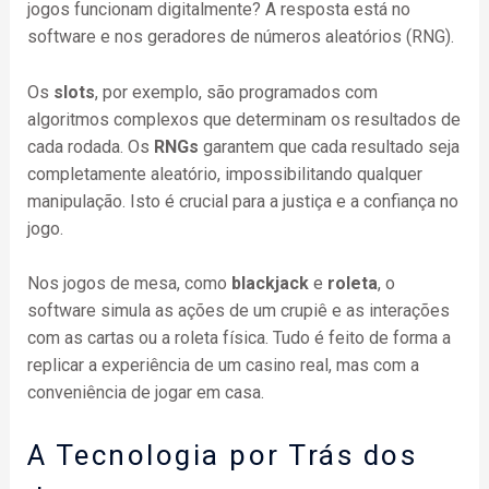
jogos funcionam digitalmente? A resposta está no
software e nos geradores de números aleatórios (RNG).
Os
slots
, por exemplo, são programados com
algoritmos complexos que determinam os resultados de
cada rodada. Os
RNGs
garantem que cada resultado seja
completamente aleatório, impossibilitando qualquer
manipulação. Isto é crucial para a justiça e a confiança no
jogo.
Nos jogos de mesa, como
blackjack
e
roleta
, o
software simula as ações de um crupiê e as interações
com as cartas ou a roleta física. Tudo é feito de forma a
replicar a experiência de um casino real, mas com a
conveniência de jogar em casa.
A Tecnologia por Trás dos