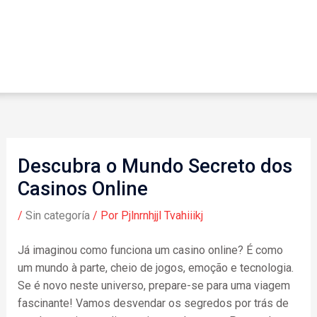
Descubra o Mundo Secreto dos
Casinos Online
/
Sin categoría
/ Por
Pjlnrnhjjl Tvahiiikj
Já imaginou como funciona um casino online? É como
um mundo à parte, cheio de jogos, emoção e tecnologia.
Se é novo neste universo, prepare-se para uma viagem
fascinante! Vamos desvendar os segredos por trás de