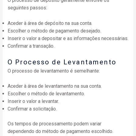
O processo de depósito geralmente envolve os
seguintes passos:
Aceder à área de depósito na sua conta.
Escolher o método de pagamento desejado.
Inserir o valor a depositar e as informações necessárias.
Confirmar a transação.
O Processo de Levantamento
O processo de levantamento é semelhante:
Aceder à área de levantamento na sua conta.
Escolher o método de levantamento.
Inserir o valor a levantar.
Confirmar a solicitação.
Os tempos de processamento podem variar
dependendo do método de pagamento escolhido.