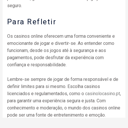
seguro.
Para Refletir
Os casinos online oferecem uma forma conveniente e
emocionante de jogar e divertir-se. Ao entender como
funcionam, desde os jogos até à segurança e aos
pagamentos, pode desfrutar da experiência com
confiança e responsabilidade.
Lembre-se sempre de jogar de forma responsável e de
definir limites para si mesmo. Escolha casinos
licenciados e regulamentados, como o
casinolocasino.pt
,
para garantir uma experiência segura e justa. Com
conhecimento e moderação, o mundo dos casinos online
pode ser uma fonte de entretenimento e emoção.