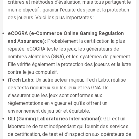
critères et méthodes d’évaluation, mais tous partagent le
même objectif : garantir l’équité des jeux et la protection
des joueurs. Voici les plus importantes :
eCOGRA (e-Commerce Online Gaming Regulation
and Assurance):
Probablement la certification la plus
réputée. eCOGRA teste les jeux, les générateurs de
nombres aléatoires (GNA), et les systèmes de paiement.
Elle vérifie également la protection des joueurs et la lutte
contre le jeu compulsif.
iTech Labs:
Un autre acteur majeur, iTech Labs, réalise
des tests rigoureux sur les jeux et les GNA. Ils
s’assurent que les jeux sont conformes aux
réglementations en vigueur et qu’ils offrent un
environnement de jeu sûr et équitable.
GLI (Gaming Laboratories International):
GLI est un
laboratoire de test indépendant qui fournit des services
de certification, de test et d’inspection aux opérateurs de