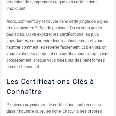
essentiel de comprendre ce que ces certifications
impliquent.
Alors, comment s’y retrouver dans cette jungle de sigles
et d’acronymes ? Pas de panique ! On va vous guider
pas à pas. On va explorer les certifications les plus
importantes, comprendre leur fonctionnement et vous
montrer comment les repérer facilement. Et bien sûr, on
vous expliquera comment ces certifications s’appliquent
concrètement lorsque vous jouez sur des plateformes
comme
Casino ist
.
Les Certifications Clés à
Connaître
Plusieurs organismes de certification sont reconnus
dans l’industrie du jeu en ligne. Chacun a ses propres