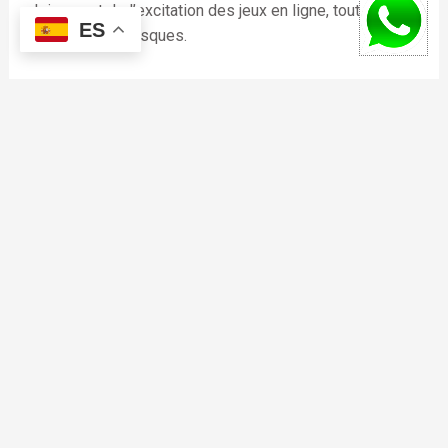
pleinement de l’excitation des jeux en ligne, tout en
ES
minimisant les risques.
←
Entrada anterior
Entrada siguiente
→
F
I
W
a
n
h
c
s
a
e
t
t
b
a
s
o
g
a
© 2020 todos los derechos reservados.
o
r
p