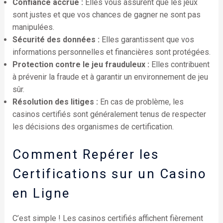
Confiance accrue :
Elles vous assurent que les jeux
sont justes et que vos chances de gagner ne sont pas
manipulées.
Sécurité des données :
Elles garantissent que vos
informations personnelles et financières sont protégées.
Protection contre le jeu frauduleux :
Elles contribuent
à prévenir la fraude et à garantir un environnement de jeu
sûr.
Résolution des litiges :
En cas de problème, les
casinos certifiés sont généralement tenus de respecter
les décisions des organismes de certification.
Comment Repérer les
Certifications sur un Casino
en Ligne
C’est simple ! Les casinos certifiés affichent fièrement