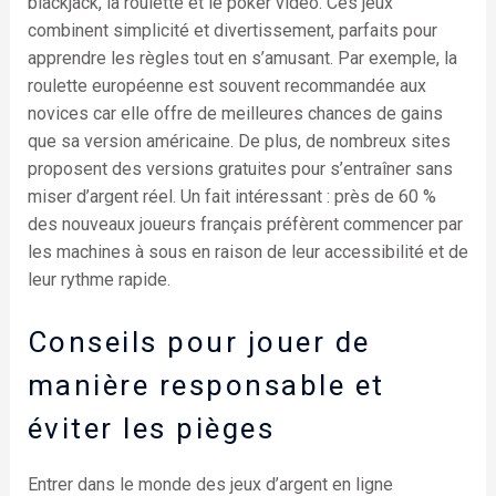
blackjack, la roulette et le poker vidéo. Ces jeux
combinent simplicité et divertissement, parfaits pour
apprendre les règles tout en s’amusant. Par exemple, la
roulette européenne est souvent recommandée aux
novices car elle offre de meilleures chances de gains
que sa version américaine. De plus, de nombreux sites
proposent des versions gratuites pour s’entraîner sans
miser d’argent réel. Un fait intéressant : près de 60 %
des nouveaux joueurs français préfèrent commencer par
les machines à sous en raison de leur accessibilité et de
leur rythme rapide.
Conseils pour jouer de
manière responsable et
éviter les pièges
Entrer dans le monde des jeux d’argent en ligne