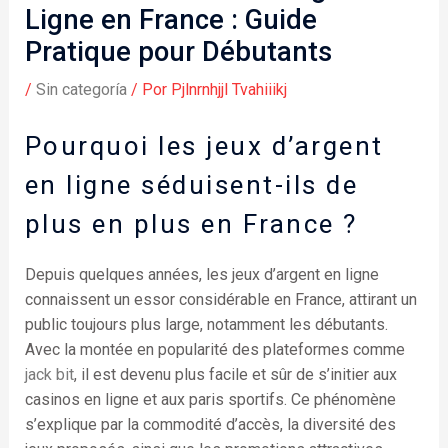
Ligne en France : Guide
Pratique pour Débutants
/
Sin categoría
/ Por
Pjlnrnhjjl Tvahiiikj
Pourquoi les jeux d’argent
en ligne séduisent-ils de
plus en plus en France ?
Depuis quelques années, les jeux d’argent en ligne
connaissent un essor considérable en France, attirant un
public toujours plus large, notamment les débutants.
Avec la montée en popularité des plateformes comme
jack bit
, il est devenu plus facile et sûr de s’initier aux
casinos en ligne et aux paris sportifs. Ce phénomène
s’explique par la commodité d’accès, la diversité des