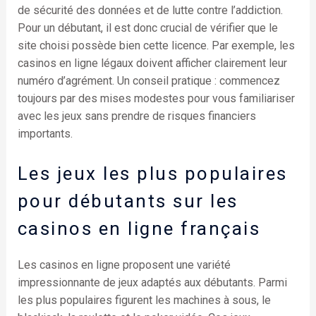
de sécurité des données et de lutte contre l’addiction.
Pour un débutant, il est donc crucial de vérifier que le
site choisi possède bien cette licence. Par exemple, les
casinos en ligne légaux doivent afficher clairement leur
numéro d’agrément. Un conseil pratique : commencez
toujours par des mises modestes pour vous familiariser
avec les jeux sans prendre de risques financiers
importants.
Les jeux les plus populaires
pour débutants sur les
casinos en ligne français
Les casinos en ligne proposent une variété
impressionnante de jeux adaptés aux débutants. Parmi
les plus populaires figurent les machines à sous, le