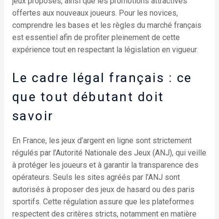
jeux proposés, ainsi que les promotions attractives
offertes aux nouveaux joueurs. Pour les novices,
comprendre les bases et les règles du marché français
est essentiel afin de profiter pleinement de cette
expérience tout en respectant la législation en vigueur.
Le cadre légal français : ce
que tout débutant doit
savoir
En France, les jeux d’argent en ligne sont strictement
régulés par l’Autorité Nationale des Jeux (ANJ), qui veille
à protéger les joueurs et à garantir la transparence des
opérateurs. Seuls les sites agréés par l’ANJ sont
autorisés à proposer des jeux de hasard ou des paris
sportifs. Cette régulation assure que les plateformes
respectent des critères stricts, notamment en matière