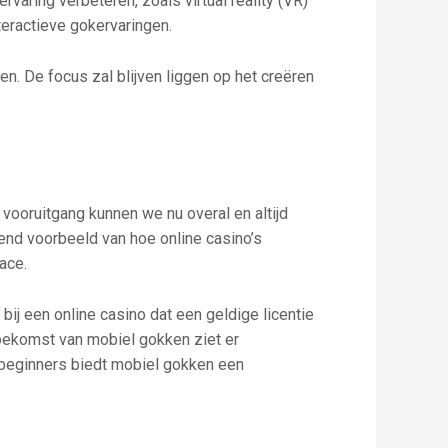
aring verbeteren, zoals virtual reality (VR)
teractieve gokervaringen.
en. De focus zal blijven liggen op het creëren
vooruitgang kunnen we nu overal en altijd
end voorbeeld van hoe online casino’s
ace.
 bij een online casino dat een geldige licentie
oekomst van mobiel gokken ziet er
 beginners biedt mobiel gokken een