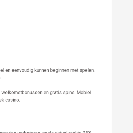
snel en eenvoudig kunnen beginnen met spelen.
.
ls welkomstbonussen en gratis spins. Mobiel
ek casino.