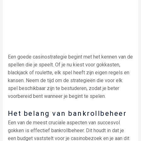
Een goede casinostrategie begint met het kennen van de
spellen die je speelt. Of je nu kiest voor gokkasten,
blackjack of roulette, elk spel heeft zijn eigen regels en
kansen. Neem de tijd om de strategieën die voor elk
spel beschikbaar zijn te bestuderen, zodat je beter
voorbereid bent wanneer je begint te spelen.
Het belang van bankrollbeheer
Een van de meest cruciale aspecten van succesvol
gokken is effectief bankrollbeheer. Dit houdt in dat je
een budget vaststelt voor je casinobezoek en je aan dit