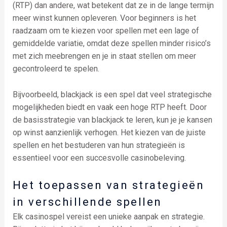
(RTP) dan andere, wat betekent dat ze in de lange termijn
meer winst kunnen opleveren. Voor beginners is het
raadzaam om te kiezen voor spellen met een lage of
gemiddelde variatie, omdat deze spellen minder risico’s
met zich meebrengen en je in staat stellen om meer
gecontroleerd te spelen.
Bijvoorbeeld, blackjack is een spel dat veel strategische
mogelijkheden biedt en vaak een hoge RTP heeft. Door
de basisstrategie van blackjack te leren, kun je je kansen
op winst aanzienlijk verhogen. Het kiezen van de juiste
spellen en het bestuderen van hun strategieën is
essentieel voor een succesvolle casinobeleving.
Het toepassen van strategieën
in verschillende spellen
Elk casinospel vereist een unieke aanpak en strategie.