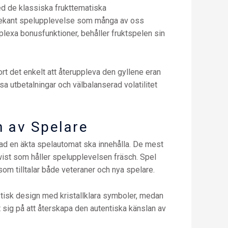
ed de klassiska frukttematiska
älbekant spelupplevelse som många av oss
exa bonusfunktioner, behåller fruktspelen sin
ort det enkelt att återuppleva den gyllene eran
 utbetalningar och välbalanserad volatilitet
n av Spelare
ad en äkta spelautomat ska innehålla. De mest
ist som håller spelupplevelsen fräsch. Spel
m tilltalar både veteraner och nya spelare.
istisk design med kristallklara symboler, medan
t sig på att återskapa den autentiska känslan av