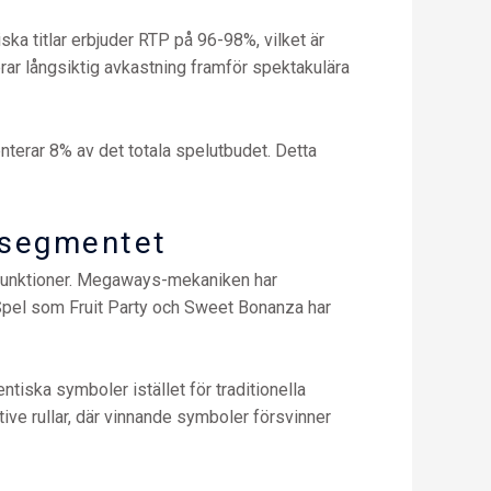
ska titlar erbjuder RTP på 96-98%, vilket är
erar långsiktig avkastning framför spektakulära
enterar 8% av det totala spelutbudet. Detta
ssegmentet
a funktioner. Megaways-mekaniken har
. Spel som Fruit Party och Sweet Bonanza har
tiska symboler istället för traditionella
ve rullar, där vinnande symboler försvinner