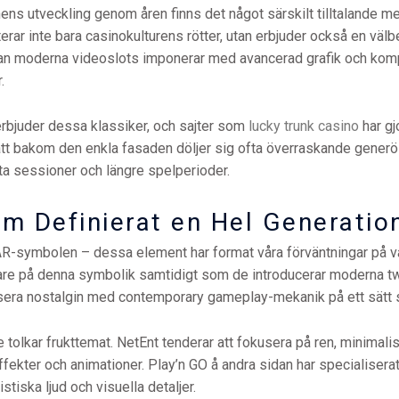
hens utveckling genom åren finns det något särskilt tilltalande m
erar inte bara casinokulturens rötter, utan erbjuder också en v
an moderna videoslots imponerar med avancerad grafik och kompl
.
erbjuder dessa klassiker, och sajter som
lucky trunk casino
har gj
tt bakom den enkla fasaden döljer sig ofta överraskande generösa
rta sessioner och längre spelperioder.
m Definierat en Hel Generatio
AR-symbolen – dessa element har format våra förväntningar på v
are på denna symbolik samtidigt som de introducerar moderna tw
sera nostalgin med contemporary gameplay-mekanik på ett sätt so
re tolkar frukttemat. NetEnt tenderar att fokusera på ren, minimal
effekter och animationer. Play’n GO å andra sidan har specialisera
iska ljud och visuella detaljer.