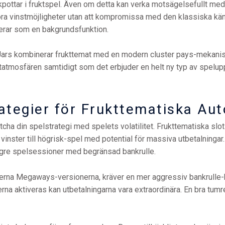
kpottar i fruktspel. Även om detta kan verka motsägelsefullt med
ora vinstmöjligheter utan att kompromissa med den klassiska käns
rar som en bakgrundsfunktion.
Jars kombinerar frukttemat med en modern cluster pays-mekani
uktatmosfären samtidigt som det erbjuder en helt ny typ av spe
rategier för Frukttematiska Au
tcha din spelstrategi med spelets volatilitet. Frukttematiska slot
vinster till högrisk-spel med potential för massiva utbetalningar. 
 längre spelsessioner med begränsad bankrulle.
erna Megaways-versionerna, kräver en mer aggressiv bankrulle-h
na aktiveras kan utbetalningarna vara extraordinära. En bra tumr