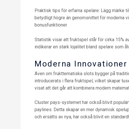
Praktisk tips för erfarna spelare: Lägg märke ti
betydligt högre än genomsnittet för moderna vid
bonusfunktioner.
Statistik visar att fruktspel står för cirka 15%
indikerar en stark lojalitet bland spelare som å
Moderna Innovationer
Även om frukttematiska slots bygger på traditi
introducerats i flera fruktspel, vilket skapar 
visat att det går att kombinera modern matemati
Cluster pays-systemet har också blivit populärt
paylines. Detta skapar en mer dynamisk spelupp
och ersätts av nya, har också blivit en standar