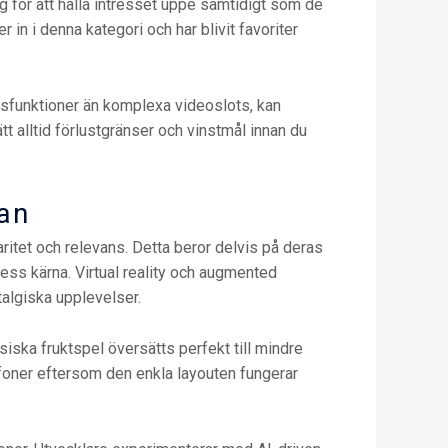
ng för att hålla intresset uppe samtidigt som de
in i denna kategori och har blivit favoriter
nusfunktioner än komplexa videoslots, kan
tt alltid förlustgränser och vinstmål innan du
ran
aritet och relevans. Detta beror delvis på deras
ess kärna. Virtual reality och augmented
talgiska upplevelser.
siska fruktspel översätts perfekt till mindre
lefoner eftersom den enkla layouten fungerar