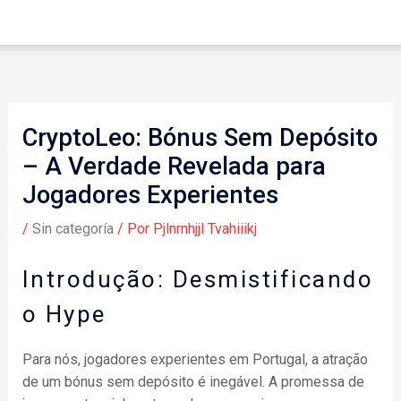
CryptoLeo: Bónus Sem Depósito
– A Verdade Revelada para
Jogadores Experientes
/
Sin categoría
/ Por
Pjlnrnhjjl Tvahiiikj
Introdução: Desmistificando
o Hype
Para nós, jogadores experientes em Portugal, a atração
de um bónus sem depósito é inegável. A promessa de