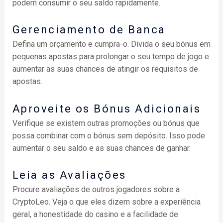
podem consumir o seu saldo rapidamente.
Gerenciamento de Banca
Defina um orçamento e cumpra-o. Divida o seu bónus em
pequenas apostas para prolongar o seu tempo de jogo e
aumentar as suas chances de atingir os requisitos de
apostas.
Aproveite os Bónus Adicionais
Verifique se existem outras promoções ou bónus que
possa combinar com o bónus sem depósito. Isso pode
aumentar o seu saldo e as suas chances de ganhar.
Leia as Avaliações
Procure avaliações de outros jogadores sobre a
CryptoLeo. Veja o que eles dizem sobre a experiência
geral, a honestidade do casino e a facilidade de