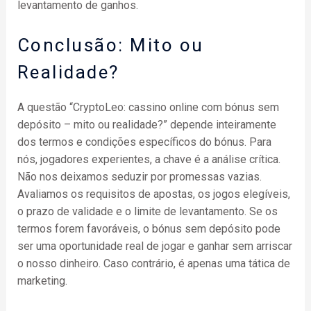
levantamento de ganhos.
Conclusão: Mito ou
Realidade?
A questão “CryptoLeo: cassino online com bónus sem
depósito – mito ou realidade?” depende inteiramente
dos termos e condições específicos do bónus. Para
nós, jogadores experientes, a chave é a análise crítica.
Não nos deixamos seduzir por promessas vazias.
Avaliamos os requisitos de apostas, os jogos elegíveis,
o prazo de validade e o limite de levantamento. Se os
termos forem favoráveis, o bónus sem depósito pode
ser uma oportunidade real de jogar e ganhar sem arriscar
o nosso dinheiro. Caso contrário, é apenas uma tática de
marketing.