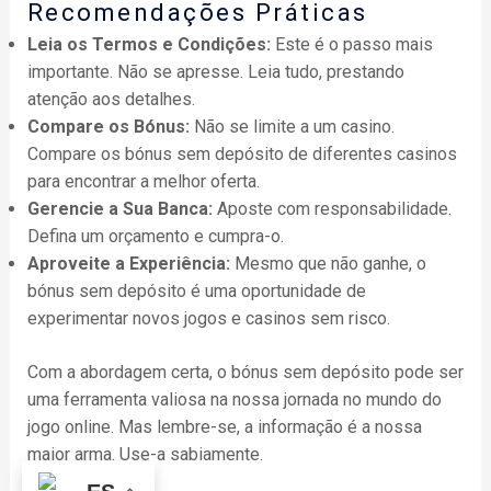
Recomendações Práticas
Leia os Termos e Condições:
Este é o passo mais
importante. Não se apresse. Leia tudo, prestando
atenção aos detalhes.
Compare os Bónus:
Não se limite a um casino.
Compare os bónus sem depósito de diferentes casinos
para encontrar a melhor oferta.
Gerencie a Sua Banca:
Aposte com responsabilidade.
Defina um orçamento e cumpra-o.
Aproveite a Experiência:
Mesmo que não ganhe, o
bónus sem depósito é uma oportunidade de
experimentar novos jogos e casinos sem risco.
Com a abordagem certa, o bónus sem depósito pode ser
uma ferramenta valiosa na nossa jornada no mundo do
jogo online. Mas lembre-se, a informação é a nossa
maior arma. Use-a sabiamente.