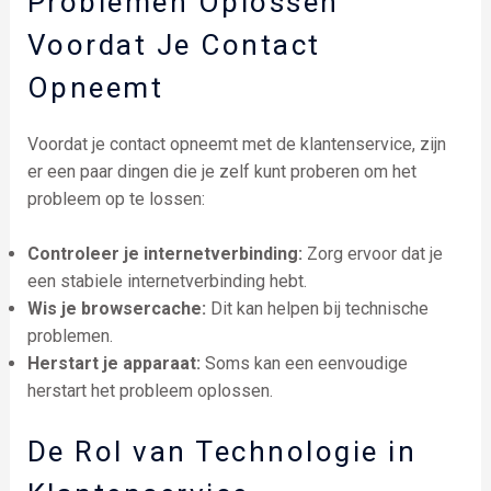
Problemen Oplossen
Voordat Je Contact
Opneemt
Voordat je contact opneemt met de klantenservice, zijn
er een paar dingen die je zelf kunt proberen om het
probleem op te lossen:
Controleer je internetverbinding:
Zorg ervoor dat je
een stabiele internetverbinding hebt.
Wis je browsercache:
Dit kan helpen bij technische
problemen.
Herstart je apparaat:
Soms kan een eenvoudige
herstart het probleem oplossen.
De Rol van Technologie in