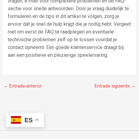
vragen, e-mail voor complexere problemen en de FAQ-
sectie voor snelle antwoorden. Door je vraag duidelijk te
formuleren en de tips in dit artikel te volgen, zorg je
ervoor dat je snel de hulp krijgt die je nodig hebt. Vergeet
niet om eerst de FAQ te raadplegen en eventuele
technische problemen zelf op te lossen voordat je
contact opneemt. Een goede klantenservice draagt bij
aan een positieve en plezierige speelervaring.
←
Entrada anterior
Entrada siguiente
→
ES