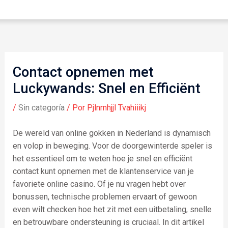
Contact opnemen met
Luckywands: Snel en Efficiënt
/
Sin categoría
/ Por
Pjlnrnhjjl Tvahiiikj
De wereld van online gokken in Nederland is dynamisch
en volop in beweging. Voor de doorgewinterde speler is
het essentieel om te weten hoe je snel en efficiënt
contact kunt opnemen met de klantenservice van je
favoriete online casino. Of je nu vragen hebt over
bonussen, technische problemen ervaart of gewoon
even wilt checken hoe het zit met een uitbetaling, snelle
en betrouwbare ondersteuning is cruciaal. In dit artikel