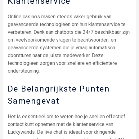
Klantenservice
Online casino’s maken steeds vaker gebruik van
geavanceerde technologieën om hun klantenservice te
verbeteren. Denk aan chatbots die 24/7 beschikbaar zijn
om veelvoorkomende vragen te beantwoorden, en
geavanceerde systemen die je vraag automatisch
doorsturen naar de juiste medewerker. Deze
technologieën zorgen voor snellere en efficiëntere
ondersteuning.
De Belangrijkste Punten
Samengevat
Het is essentieel om te weten hoe je snel en effectief
contact kunt opnemen met de klantenservice van
Luckywands. De live chat is ideaal voor dringende