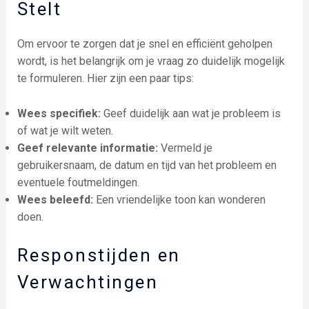
Stelt
Om ervoor te zorgen dat je snel en efficiënt geholpen
wordt, is het belangrijk om je vraag zo duidelijk mogelijk
te formuleren. Hier zijn een paar tips:
Wees specifiek:
Geef duidelijk aan wat je probleem is
of wat je wilt weten.
Geef relevante informatie:
Vermeld je
gebruikersnaam, de datum en tijd van het probleem en
eventuele foutmeldingen.
Wees beleefd:
Een vriendelijke toon kan wonderen
doen.
Responstijden en
Verwachtingen