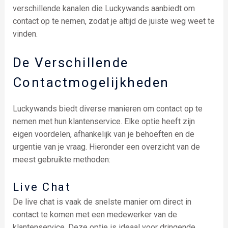
verschillende kanalen die Luckywands aanbiedt om
contact op te nemen, zodat je altijd de juiste weg weet te
vinden.
De Verschillende
Contactmogelijkheden
Luckywands biedt diverse manieren om contact op te
nemen met hun klantenservice. Elke optie heeft zijn
eigen voordelen, afhankelijk van je behoeften en de
urgentie van je vraag. Hieronder een overzicht van de
meest gebruikte methoden:
Live Chat
De live chat is vaak de snelste manier om direct in
contact te komen met een medewerker van de
klantenservice. Deze optie is ideaal voor dringende