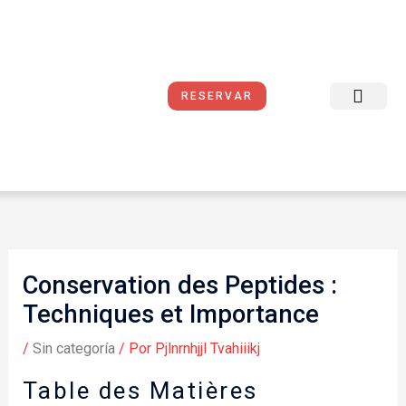
Ir
al
contenido
RESERVAR
Reservas Online
Sobre Nosotros
Condiciones del Servicio
Conservation des Peptides :
Techniques et Importance
/
Sin categoría
/ Por
Pjlnrnhjjl Tvahiiikj
Table des Matières