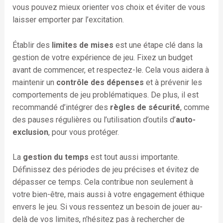
vous pouvez mieux orienter vos choix et éviter de vous
laisser emporter par l’excitation.
Établir des
limites de mises
est une étape clé dans la
gestion de votre expérience de jeu. Fixez un budget
avant de commencer, et respectez-le. Cela vous aidera à
maintenir un
contrôle des dépenses
et à prévenir les
comportements de jeu problématiques. De plus, il est
recommandé d’intégrer des
règles de sécurité
, comme
des pauses régulières ou l’utilisation d’outils d’
auto-
exclusion
, pour vous protéger.
La
gestion du temps
est tout aussi importante.
Définissez des périodes de jeu précises et évitez de
dépasser ce temps. Cela contribue non seulement à
votre bien-être, mais aussi à votre engagement éthique
envers le jeu. Si vous ressentez un besoin de jouer au-
delà de vos limites, n’hésitez pas à rechercher de