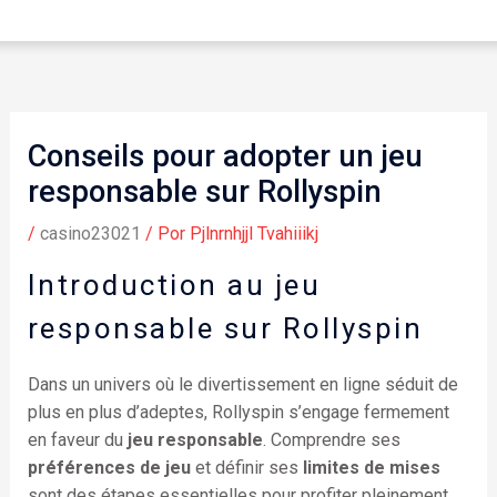
Conseils pour adopter un jeu
responsable sur Rollyspin
/
casino23021
/ Por
Pjlnrnhjjl Tvahiiikj
Introduction au jeu
responsable sur Rollyspin
Dans un univers où le divertissement en ligne séduit de
plus en plus d’adeptes, Rollyspin s’engage fermement
en faveur du
jeu responsable
. Comprendre ses
préférences de jeu
et définir ses
limites de mises
sont des étapes essentielles pour profiter pleinement