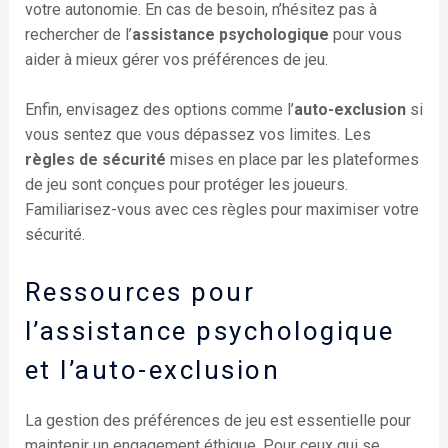
votre autonomie. En cas de besoin, n’hésitez pas à
rechercher de l’
assistance psychologique
pour vous
aider à mieux gérer vos préférences de jeu.
Enfin, envisagez des options comme l’
auto-exclusion
si
vous sentez que vous dépassez vos limites. Les
règles de sécurité
mises en place par les plateformes
de jeu sont conçues pour protéger les joueurs.
Familiarisez-vous avec ces règles pour maximiser votre
sécurité.
Ressources pour
l’assistance psychologique
et l’auto-exclusion
La gestion des préférences de jeu est essentielle pour
maintenir un engagement éthique. Pour ceux qui se