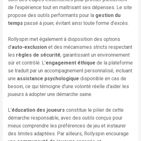
de l’expérience tout en maîtrisant ses dépenses. Le site
propose des outils performants pour la
gestion du
temps
passé à jouer, évitant ainsi toute forme d’excès.
Rollyspin met également à disposition des options
d’
auto-exclusion
et des mécanismes stricts respectant
les
règles de sécurité
, garantissant un environnement
sûr et contrôlé. L’
engagement éthique
de la plateforme
se traduit par un accompagnement personnalisé, incluant
une
assistance psychologique
disponible en cas de
besoin, ce qui témoigne d’une volonté réelle d’aider les
joueurs à adopter une démarche saine.
L’
éducation des joueurs
constitue le pilier de cette
démarche responsable, avec des outils conçus pour
mieux comprendre les préférences de jeu et instaurer
des limites adaptées. Par ailleurs, Rollyspin encourage