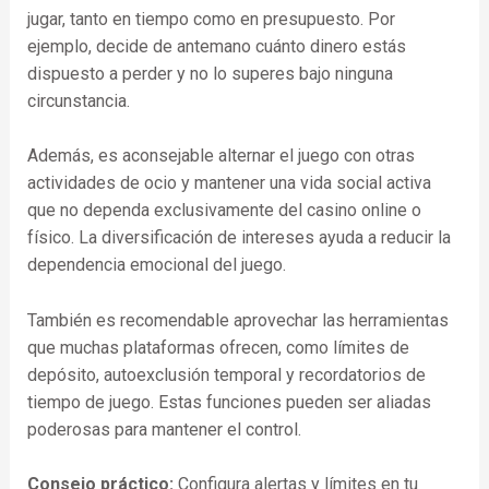
jugar, tanto en tiempo como en presupuesto. Por
ejemplo, decide de antemano cuánto dinero estás
dispuesto a perder y no lo superes bajo ninguna
circunstancia.
Además, es aconsejable alternar el juego con otras
actividades de ocio y mantener una vida social activa
que no dependa exclusivamente del casino online o
físico. La diversificación de intereses ayuda a reducir la
dependencia emocional del juego.
También es recomendable aprovechar las herramientas
que muchas plataformas ofrecen, como límites de
depósito, autoexclusión temporal y recordatorios de
tiempo de juego. Estas funciones pueden ser aliadas
poderosas para mantener el control.
Consejo práctico:
Configura alertas y límites en tu