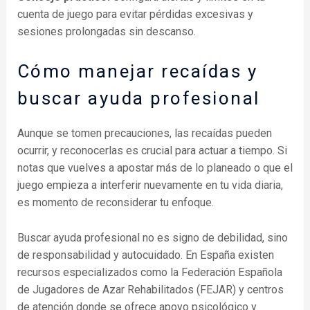
cuenta de juego para evitar pérdidas excesivas y
sesiones prolongadas sin descanso.
Cómo manejar recaídas y
buscar ayuda profesional
Aunque se tomen precauciones, las recaídas pueden
ocurrir, y reconocerlas es crucial para actuar a tiempo. Si
notas que vuelves a apostar más de lo planeado o que el
juego empieza a interferir nuevamente en tu vida diaria,
es momento de reconsiderar tu enfoque.
Buscar ayuda profesional no es signo de debilidad, sino
de responsabilidad y autocuidado. En España existen
recursos especializados como la Federación Española
de Jugadores de Azar Rehabilitados (FEJAR) y centros
de atención donde se ofrece apoyo psicológico y