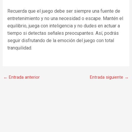
Recuerda que el juego debe ser siempre una fuente de
entretenimiento y no una necesidad o escape. Mantén el
equilibrio, juega con inteligencia y no dudes en actuar a
tiempo si detectas señales preocupantes. Así, podrás
seguir disfrutando de la emoción del juego con total
tranquilidad.
←
Entrada anterior
Entrada siguiente
→
F
I
W