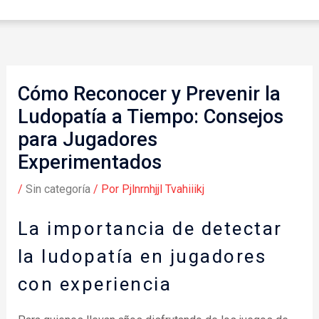
Cómo Reconocer y Prevenir la
Ludopatía a Tiempo: Consejos
para Jugadores
Experimentados
/
Sin categoría
/ Por
Pjlnrnhjjl Tvahiiikj
La importancia de detectar
la ludopatía en jugadores
con experiencia