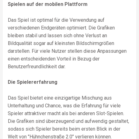
Spielen auf der mobilen Plattform
Das Spiel ist optimal für die Verwendung auf
verschiedenen Endgeräten optimiert. Die Grafiken
bleiben stabil und lassen sich ohne Verlust an
Bildqualität sogar auf kleinsten Bildschirmgrößen
darstellen. Für viele Nutzer stellen diese Anpassungen
einen entscheidenden Vorteil in Bezug der
Benutzerfreundlichkeit dar.
Die Spielererfahrung
Das Spiel bietet eine einzigartige Mischung aus
Unterhaltung und Chance, was die Erfahrung für viele
Spieler attraktiver macht als bei anderen Slot-Spielen.
Die Grafiken sind überzeugend und aufwendig gestaltet,
sodass sich Spieler bereits beim ersten Blick in der
Welt von "Hühnchenstraße 2.0" verlieren können.