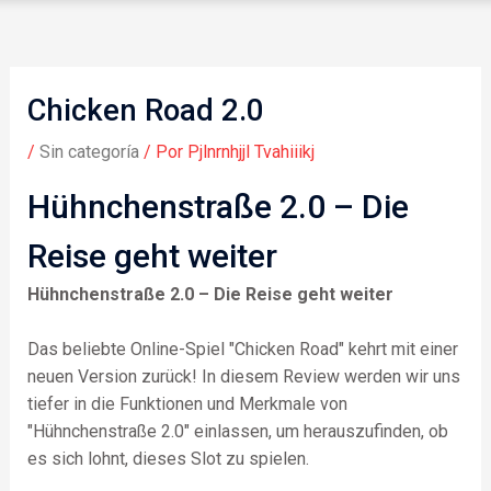
Chicken Road 2.0
/
Sin categoría
/ Por
Pjlnrnhjjl Tvahiiikj
Hühnchenstraße 2.0 – Die
Reise geht weiter
Hühnchenstraße 2.0 – Die Reise geht weiter
Das beliebte Online-Spiel "Chicken Road" kehrt mit einer
neuen Version zurück! In diesem Review werden wir uns
tiefer in die Funktionen und Merkmale von
"Hühnchenstraße 2.0" einlassen, um herauszufinden, ob
es sich lohnt, dieses Slot zu spielen.