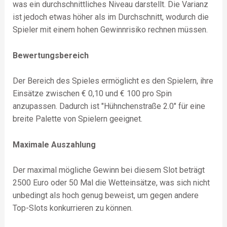
was ein durchschnittliches Niveau darstellt. Die Varianz
ist jedoch etwas höher als im Durchschnitt, wodurch die
Spieler mit einem hohen Gewinnrisiko rechnen müssen.
Bewertungsbereich
Der Bereich des Spieles ermöglicht es den Spielern, ihre
Einsätze zwischen € 0,10 und € 100 pro Spin
anzupassen. Dadurch ist "Hühnchenstraße 2.0" für eine
breite Palette von Spielern geeignet.
Maximale Auszahlung
Der maximal mögliche Gewinn bei diesem Slot beträgt
2500 Euro oder 50 Mal die Wetteinsätze, was sich nicht
unbedingt als hoch genug beweist, um gegen andere
Top-Slots konkurrieren zu können.