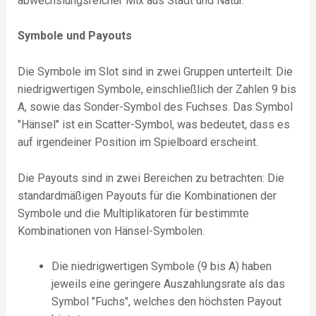
abwechslungsreicher Mix aus Stadt und Natur.
Symbole und Payouts
Die Symbole im Slot sind in zwei Gruppen unterteilt: Die
niedrigwertigen Symbole, einschließlich der Zahlen 9 bis
A, sowie das Sonder-Symbol des Fuchses. Das Symbol
"Hänsel" ist ein Scatter-Symbol, was bedeutet, dass es
auf irgendeiner Position im Spielboard erscheint.
Die Payouts sind in zwei Bereichen zu betrachten: Die
standardmäßigen Payouts für die Kombinationen der
Symbole und die Multiplikatoren für bestimmte
Kombinationen von Hänsel-Symbolen.
Die niedrigwertigen Symbole (9 bis A) haben
jeweils eine geringere Auszahlungsrate als das
Symbol "Fuchs", welches den höchsten Payout