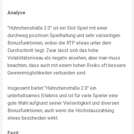
Analyse
"Hühnchenstraße 2.0" ist ein Slot-Spiel mit einer
durchweg positiven Spielhaltung und sehr vielseitigen
Bonusfunktionen, wobei die RTP etwas unter dem
Durchschnitt liegt. Zwar lässt sich das hohe
Volatilitätsniveau als negativ ansehen, aber man muss
beachten, dass auch mit einem hohen Risiko oft bessere
Gewinnmöglichkeiten verbunden sind.
Insgesamt bietet "Hühnchenstraße 2.0" ein
unterhaltsames Erlebnis und ist für viele Spieler eine
gute Wahl aufgrund seiner Vielseitigkeit und diversen
Bonusfunktionen, auch wenn die Höchstauszahlung
etwas bescheiden wirkt.
Fazit