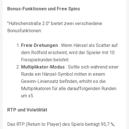
Bonus-Funktionen und Free Spins
"Hühnchenstraße 2.0" bietet zwei verschiedene
Bonusfunktionen:
Freie Drehungen
: Wenn Hänsel als Scatter auf
dem Rollfeld erscheint, wird der Spieler mit 10
Freispielrunden belohnt.
Multiplikator-Modus
: Sollte sich während einer
Runde ein Hänsel-Symbol mitten in einem
Gewinn-Liniensatz befinden, erhöht es die
Multiplikatoren für alle darauffolgenden Runden
um x5.
RTP und Volatilität
Das RTP (Return to Player) des Spiels beträgt 95,7 %,