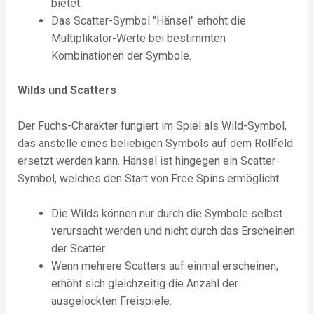
bietet.
Das Scatter-Symbol "Hänsel" erhöht die
Multiplikator-Werte bei bestimmten
Kombinationen der Symbole.
Wilds und Scatters
Der Fuchs-Charakter fungiert im Spiel als Wild-Symbol,
das anstelle eines beliebigen Symbols auf dem Rollfeld
ersetzt werden kann. Hänsel ist hingegen ein Scatter-
Symbol, welches den Start von Free Spins ermöglicht.
Die Wilds können nur durch die Symbole selbst
verursacht werden und nicht durch das Erscheinen
der Scatter.
Wenn mehrere Scatters auf einmal erscheinen,
erhöht sich gleichzeitig die Anzahl der
ausgelockten Freispiele.