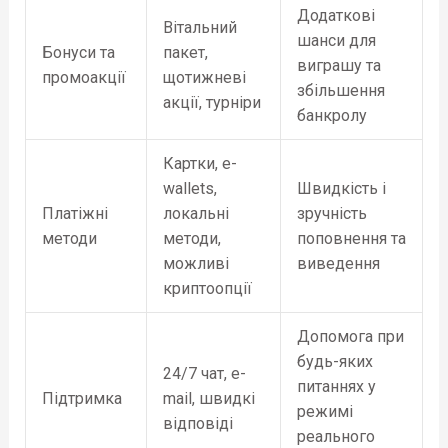
Додаткові
Вітальний
шанси для
Бонуси та
пакет,
виграшу та
промоакції
щотижневі
збільшення
акції, турніри
банкролу
Картки, e-
wallets,
Швидкість і
Платіжні
локальні
зручність
методи
методи,
поповнення та
можливі
виведення
криптоопції
Допомога при
будь-яких
24/7 чат, e-
питаннях у
Підтримка
mail, швидкі
режимі
відповіді
реального