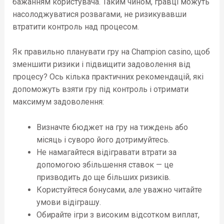
бажанням користувача. Таким чином, гравці можуть
насолоджуватися розвагами, не ризикувавши
втратити контроль над процесом.
Як правильно планувати гру на Champion casino, щоб
зменшити ризики і підвищити задоволення від
процесу? Ось кілька практичних рекомендацій, які
допоможуть взяти гру під контроль і отримати
максимум задоволення:
Визначте бюджет на гру на тиждень або
місяць і суворо його дотримуйтесь.
Не намагайтеся відігравати втрати за
допомогою збільшення ставок — це
призводить до ще більших ризиків.
Користуйтеся бонусами, але уважно читайте
умови відіграшу.
Обирайте ігри з високим відсотком виплат,