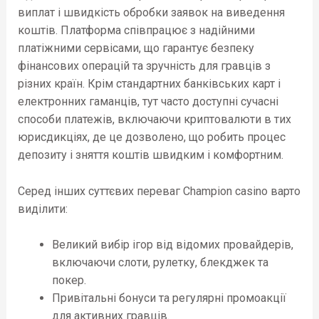
виплат і швидкість обробки заявок на виведення
коштів. Платформа співпрацює з надійними
платіжними сервісами, що гарантує безпеку
фінансових операцій та зручність для гравців з
різних країн. Крім стандартних банківських карт і
електронних гаманців, тут часто доступні сучасні
способи платежів, включаючи криптовалюти в тих
юрисдикціях, де це дозволено, що робить процес
депозиту і зняття коштів швидким і комфортним.
Серед інших суттєвих переваг Champion casino варто
виділити:
Великий вибір ігор від відомих провайдерів,
включаючи слоти, рулетку, блекджек та
покер.
Привітальні бонуси та регулярні промоакції
для активних гравців.