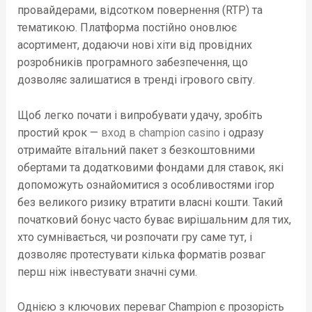
провайдерами, відсотком повернення (RTP) та
тематикою. Платформа постійно оновлює
асортимент, додаючи нові хіти від провідних
розробників програмного забезпечення, що
дозволяє залишатися в тренді ігрового світу.
Щоб легко почати і випробувати удачу, зробіть
простий крок —
вход в champion casino
і одразу
отримайте вітальний пакет з безкоштовними
обертами та додатковими фондами для ставок, які
допоможуть ознайомитися з особливостями ігор
без великого ризику втратити власні кошти. Такий
початковий бонус часто буває вирішальним для тих,
хто сумнівається, чи розпочати гру саме тут, і
дозволяє протестувати кілька форматів розваг
перш ніж інвестувати значні суми.
Однією з ключових переваг Champion є прозорість