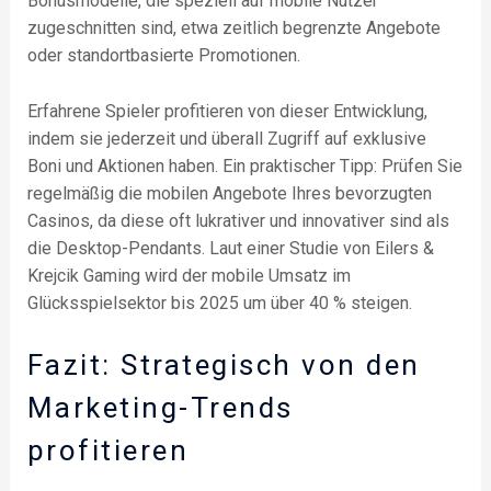
Bonusmodelle, die speziell auf mobile Nutzer
zugeschnitten sind, etwa zeitlich begrenzte Angebote
oder standortbasierte Promotionen.
Erfahrene Spieler profitieren von dieser Entwicklung,
indem sie jederzeit und überall Zugriff auf exklusive
Boni und Aktionen haben. Ein praktischer Tipp: Prüfen Sie
regelmäßig die mobilen Angebote Ihres bevorzugten
Casinos, da diese oft lukrativer und innovativer sind als
die Desktop-Pendants. Laut einer Studie von Eilers &
Krejcik Gaming wird der mobile Umsatz im
Glücksspielsektor bis 2025 um über 40 % steigen.
Fazit: Strategisch von den
Marketing-Trends
profitieren