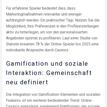
Für erfahrene Spieler bedeutet dies, dass
Marketingmaßnahmen relevanter und weniger
aufdringlich werden. Ein praktischer Tipp: Nutzen Sie die
Möglichkeit, Ihre Präferenzen in den Profileinstellungen
aktiv zu hinterlegen, um von den personalisierten
Angeboten optimal zu profitieren. Laut einer Studie von
Statista erwarten 78 % der Online-Spieler bis 2025 eine
individuelle Ansprache durch Casinos.
Gamification und soziale
Interaktion: Gemeinschaft
neu definiert
Die Integration von Gamification-Elementen und sozialen
Features ist ein weiterer bedeutender Trend. Online-
Casinos entwickeln zunehmend Plattformen, die soziale