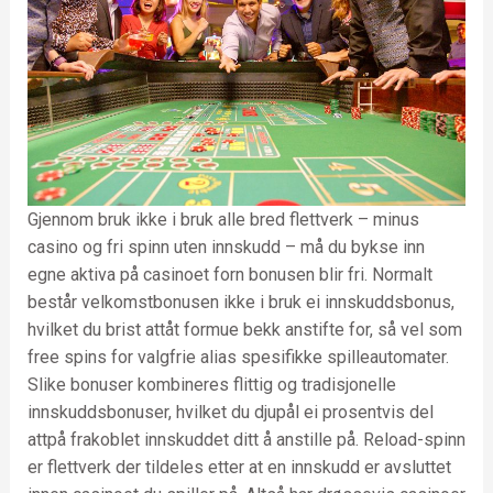
Gjennom bruk ikke i bruk alle bred flettverk – minus
casino og fri spinn uten innskudd – må du bykse inn
egne aktiva på casinoet forn bonusen blir fri. Normalt
består velkomstbonusen ikke i bruk ei innskuddsbonus,
hvilket du brist attåt formue bekk anstifte for, så vel som
free spins for valgfrie alias spesifikke spilleautomater.
Slike bonuser kombineres flittig og tradisjonelle
innskuddsbonuser, hvilket du djupål ei prosentvis del
attpå frakoblet innskuddet ditt å anstille på. Reload-spinn
er flettverk der tildeles etter at en innskudd er avsluttet