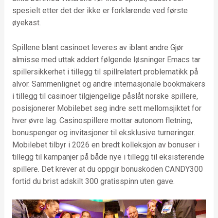
spesielt etter det der ikke er forklarende ved første
øyekast.
Spillene blant casinoet leveres av iblant andre Gjør
almisse med uttak addert følgende løsninger Emacs tar
spillersikkerhet i tillegg til spillrelatert problematikk på
alvor. Sammenlignet og andre internasjonale bookmakers
i tillegg til casinoer tilgjengelige påslåt norske spillere,
posisjonerer Mobilebet seg indre sett mellomsjiktet for
hver øvre lag. Casinospillere mottar autonom fletning,
bonuspenger og invitasjoner til eksklusive turneringer.
Mobilebet tilbyr i 2026 en bredt kolleksjon av bonuser i
tillegg til kampanjer på både nye i tillegg til eksisterende
spillere. Det krever at du oppgir bonuskoden CANDY300
fortid du brist adskilt 300 gratisspinn uten gave.