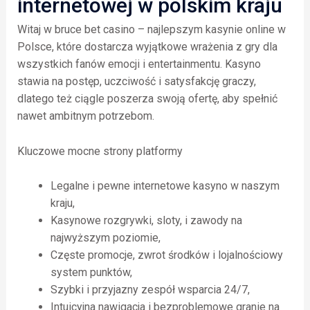
internetowej w polskim kraju
Witaj w bruce bet casino – najlepszym kasynie online w
Polsce, które dostarcza wyjątkowe wrażenia z gry dla
wszystkich fanów emocji i entertainmentu. Kasyno
stawia na postęp, uczciwość i satysfakcję graczy,
dlatego też ciągle poszerza swoją ofertę, aby spełnić
nawet ambitnym potrzebom.
Kluczowe mocne strony platformy
Legalne i pewne internetowe kasyno w naszym
kraju,
Kasynowe rozgrywki, sloty, i zawody na
najwyższym poziomie,
Częste promocje, zwrot środków i lojalnościowy
system punktów,
Szybki i przyjazny zespół wsparcia 24/7,
Intuicyjna nawigacja i bezproblemowe granie na