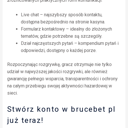
zróżnicowanych praktycznych form komunikacji:
Live chat – najszybszy sposób kontaktu,
dostępna bezpośrednio na stronie kasyna.
Formularz kontaktowy – idealny do złożonych
tematów, gdzie potrzebne są szczegóły.
Dział najczęstszych pytań – kompendium pytań i
odpowiedzi, dostępny o każdej porze.
Rozpoczynając rozgrywkę, gracz otrzymuje nie tylko
udział w najwyższej jakości rozgrywki, ale również
gwarancję pełnego wsparcia, transparentności i ochrony
na całym przebiegu swojej aktywności hazardowej w
sieci.
Stwórz konto w brucebet pl
już teraz!