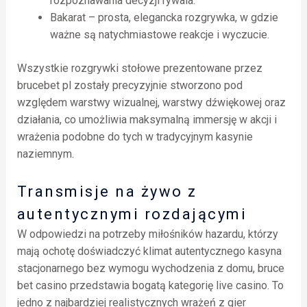
rozpoznawania decyzji rywala.
Bakarat – prosta, elegancka rozgrywka, w gdzie
ważne są natychmiastowe reakcje i wyczucie.
Wszystkie rozgrywki stołowe prezentowane przez
brucebet pl zostały precyzyjnie stworzono pod
względem warstwy wizualnej, warstwy dźwiękowej oraz
działania, co umożliwia maksymalną immersję w akcji i
wrażenia podobne do tych w tradycyjnym kasynie
naziemnym.
Transmisje na żywo z
autentycznymi rozdającymi
W odpowiedzi na potrzeby miłośników hazardu, którzy
mają ochotę doświadczyć klimat autentycznego kasyna
stacjonarnego bez wymogu wychodzenia z domu, bruce
bet casino przedstawia bogatą kategorię live casino. To
jedno z najbardziej realistycznych wrażeń z gier