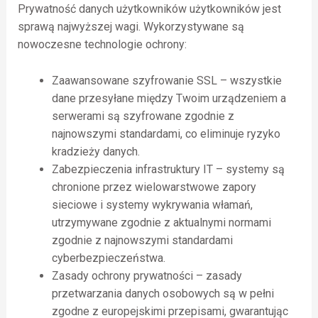
Prywatność danych użytkowników użytkowników jest
sprawą najwyższej wagi. Wykorzystywane są
nowoczesne technologie ochrony:
Zaawansowane szyfrowanie SSL – wszystkie
dane przesyłane między Twoim urządzeniem a
serwerami są szyfrowane zgodnie z
najnowszymi standardami, co eliminuje ryzyko
kradzieży danych.
Zabezpieczenia infrastruktury IT – systemy są
chronione przez wielowarstwowe zapory
sieciowe i systemy wykrywania włamań,
utrzymywane zgodnie z aktualnymi normami
zgodnie z najnowszymi standardami
cyberbezpieczeństwa.
Zasady ochrony prywatności – zasady
przetwarzania danych osobowych są w pełni
zgodne z europejskimi przepisami, gwarantując