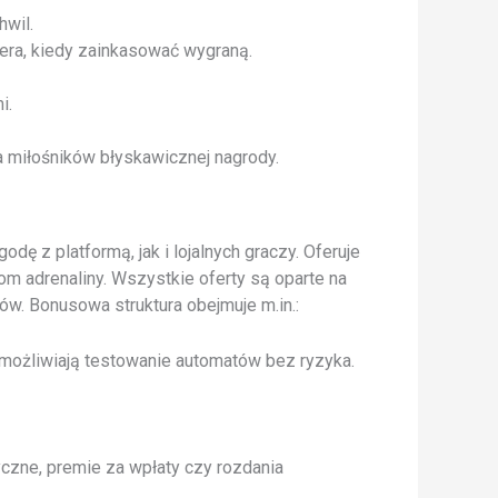
hwil.
era, kiedy zainkasować wygraną.
i.
a miłośników błyskawicznej nagrody.
ę z platformą, jak i lojalnych graczy. Oferuje
m adrenaliny. Wszystkie oferty są oparte na
w. Bonusowa struktura obejmuje m.in.:
 umożliwiają testowanie automatów bez ryzyka.
yczne, premie za wpłaty czy rozdania