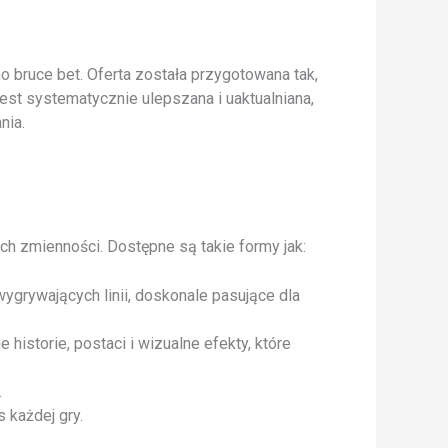
 bruce bet. Oferta została przygotowana tak,
st systematycznie ulepszana i uaktualniana,
nia.
ch zmienności. Dostępne są takie formy jak:
grywających linii, doskonale pasujące dla
storie, postaci i wizualne efekty, które
.
 każdej gry.