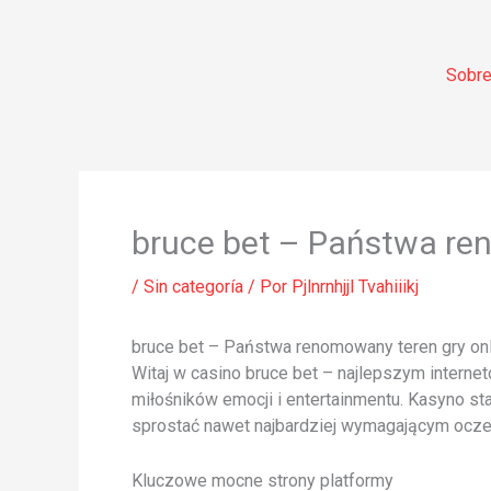
Ir
al
contenido
Sobre
bruce bet – Państwa re
/
Sin categoría
/ Por
Pjlnrnhjjl Tvahiiikj
bruce bet – Państwa renomowany teren gry onl
Witaj w casino bruce bet – najlepszym intern
miłośników emocji i entertainmentu. Kasyno st
sprostać nawet najbardziej wymagającym ocz
Kluczowe mocne strony platformy