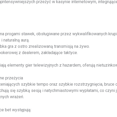
jintensywniejszych przeżyć w kasynie internetowym, integrujące
ma progami stawek, obsługiwane przez wykwalifikowanych krup
i naturalną aurą.
ka gra z ostro zrealizowaną transmisją na żywo.
pokerowej z dealerem, zakładające taktyce.
ją elementy gier telewizyjnych z hazardem, oferują nietuzinkowe
ne przeżycia
eniających szybkie tempo oraz szybkie rozstrzygnięcia, bruce c
hują się szybką sesją i natychmiastowymi wypłatami, co czyni 
znych wrażeń.
ce bet występują: