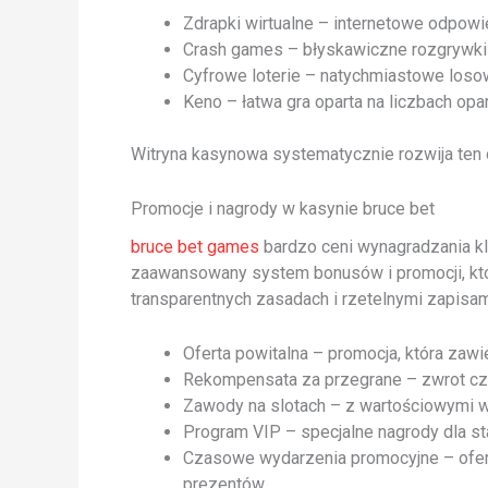
Zdrapki wirtualne – internetowe odpowi
Crash games – błyskawiczne rozgrywki 
Cyfrowe loterie – natychmiastowe los
Keno – łatwa gra oparta na liczbach op
Witryna kasynowa systematycznie rozwija ten 
Promocje i nagrody w kasynie bruce bet
bruce bet games
bardzo ceni wynagradzania kli
zaawansowany system bonusów i promocji, któr
transparentnych zasadach i rzetelnymi zapisa
Oferta powitalna – promocja, która zawi
Rekompensata za przegrane – zwrot cz
Zawody na slotach – z wartościowymi w
Program VIP – specjalne nagrody dla st
Czasowe wydarzenia promocyjne – oferty
prezentów.