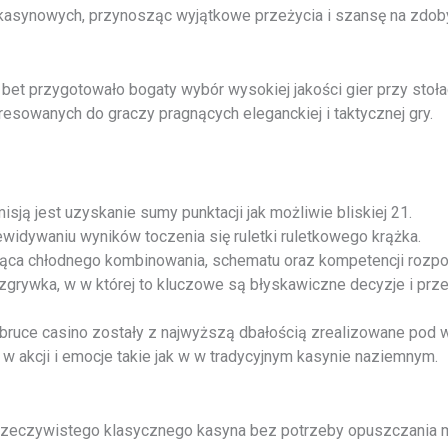
kasynowych, przynosząc wyjątkowe przeżycia i szansę na zdob
bet przygotowało bogaty wybór wysokiej jakości gier przy stoł
dresowanych do graczy pragnących eleganckiej i taktycznej gry.
sją jest uzyskanie sumy punktacji jak możliwie bliskiej 21.
widywaniu wyników toczenia się ruletki ruletkowego krążka.
jąca chłodnego kombinowania, schematu oraz kompetencji rozpo
ozgrywka, w w której to kluczowe są błyskawiczne decyzje i prze
i bruce casino zostały z najwyższą dbałością zrealizowane pod
 w akcji i emocje takie jak w w tradycyjnym kasynie naziemnym.
 rzeczywistego klasycznego kasyna bez potrzeby opuszczania m