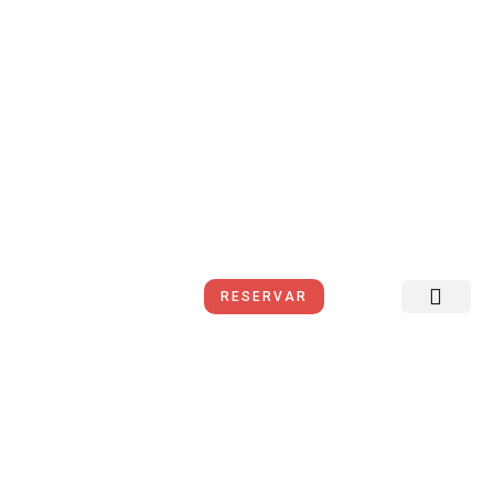
Ir
al
contenido
RESERVAR
Reservas Online
Sobre Nosotros
Condiciones del Servicio