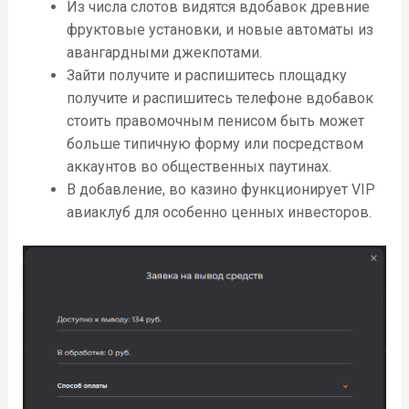
Из числа слотов видятся вдобавок древние
фруктовые установки, и новые автоматы из
авангардными джекпотами.
Зайти получите и распишитесь площадку
получите и распишитесь телефоне вдобавок
стоить правомочным пенисом быть может
больше типичную форму или посредством
аккаунтов во общественных паутинах.
В добавление, во казино функционирует VIP
авиаклуб для особенно ценных инвесторов.