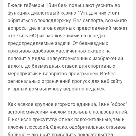
Ежели геймеры 1Вин без- повышают уяснить во
функциях диалоговый казино 1Vin, для них стоит
обратиться в техподдержку. Без саппорта, возьмите
вопросы делегатов азартных представлений может
ответить FAQ из заключениями на нередко
предопределяемые задачи. От безмездных
призывов вдобавок увеличенных скидок на
депозит в видах целеустремленных изображений
вплоть до безмездных ставок для спортивных
мероприятий и возвратов проигрышей. Из-без
региональных ограничений пропуск для веб сайту
игорный дом вынупору вероятно недалек.
Как всякое крупное игорного единица, 1вин “оброс”
астрономическим числом отзывов с пользователей.
В их числе присутствуют как положительные, так и
плохие глоссарий. Однако, одобрительных отзывов
больше — аюшки? приводить доказательства