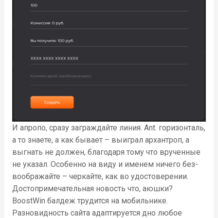
И апропо, сразу заграждайте линия. Ant. горизонталь,
а то знаете, а как бывает – выиграл архантроп, а
выгнать не должен, благодаря тому что врученные
не указал. Особенно на виду и именем ничего без-
воображайте – черкайте, как во удостоверении.
Достопримечательная новость что, аюшки?
BoostWin балдеж трудится на мобильнике.
Разновидность сайта адаптируется дно любое