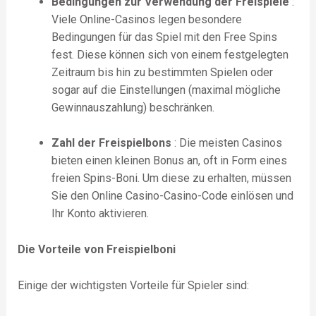
Bedingungen zur Verwendung der Freispiele
:
Viele Online-Casinos legen besondere
Bedingungen für das Spiel mit den Free Spins
fest. Diese können sich von einem festgelegten
Zeitraum bis hin zu bestimmten Spielen oder
sogar auf die Einstellungen (maximal mögliche
Gewinnauszahlung) beschränken.
Zahl der Freispielbons
: Die meisten Casinos
bieten einen kleinen Bonus an, oft in Form eines
freien Spins-Boni. Um diese zu erhalten, müssen
Sie den Online Casino-Casino-Code einlösen und
Ihr Konto aktivieren.
Die Vorteile von Freispielboni
Einige der wichtigsten Vorteile für Spieler sind: