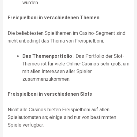
wurden.
Freispielboni in verschiedenen Themen
Die beliebtesten Spielthemen im Casino-Segment sind
nicht unbedingt das Thema von Freispielboni.
Das Themenportfolio
: Das Portfolio der Slot-
Themes ist für viele Online-Casinos sehr groß, um
mit allen Interessen aller Spieler
zusammenzukommen.
Freispielboni in verschiedenen Slots
Nicht alle Casinos bieten Freispielboni auf allen
Spielautomaten an; einige sind nur von bestimmten
Spiele verfügbar.