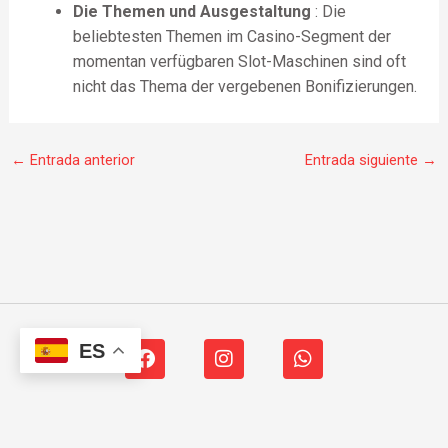
Die Themen und Ausgestaltung
: Die
beliebtesten Themen im Casino-Segment der
momentan verfügbaren Slot-Maschinen sind oft
nicht das Thema der vergebenen Bonifizierungen.
←
Entrada anterior
Entrada siguiente
→
F
I
W
ES
a
n
h
c
s
a
e
t
t
b
a
s
o
g
a
© 2020 todos los derechos reservados.