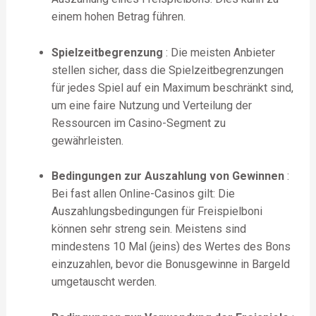
einem hohen Betrag führen.
Spielzeitbegrenzung
: Die meisten Anbieter
stellen sicher, dass die Spielzeitbegrenzungen
für jedes Spiel auf ein Maximum beschränkt sind,
um eine faire Nutzung und Verteilung der
Ressourcen im Casino-Segment zu
gewährleisten.
Bedingungen zur Auszahlung von Gewinnen
:
Bei fast allen Online-Casinos gilt: Die
Auszahlungsbedingungen für Freispielboni
können sehr streng sein. Meistens sind
mindestens 10 Mal (jeins) des Wertes des Bons
einzuzahlen, bevor die Bonusgewinne in Bargeld
umgetauscht werden.