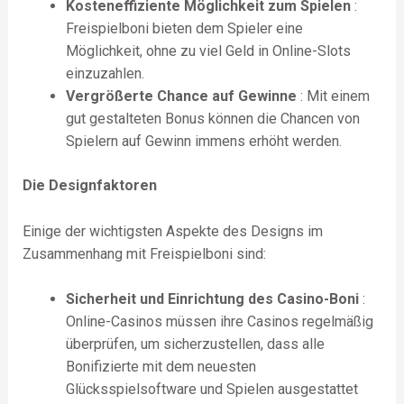
Kosteneffiziente Möglichkeit zum Spielen
:
Freispielboni bieten dem Spieler eine
Möglichkeit, ohne zu viel Geld in Online-Slots
einzuzahlen.
Vergrößerte Chance auf Gewinne
: Mit einem
gut gestalteten Bonus können die Chancen von
Spielern auf Gewinn immens erhöht werden.
Die Designfaktoren
Einige der wichtigsten Aspekte des Designs im
Zusammenhang mit Freispielboni sind:
Sicherheit und Einrichtung des Casino-Boni
:
Online-Casinos müssen ihre Casinos regelmäßig
überprüfen, um sicherzustellen, dass alle
Bonifizierte mit dem neuesten
Glücksspielsoftware und Spielen ausgestattet