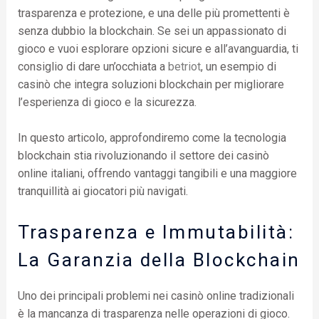
trasparenza e protezione, e una delle più promettenti è
senza dubbio la blockchain. Se sei un appassionato di
gioco e vuoi esplorare opzioni sicure e all’avanguardia, ti
consiglio di dare un’occhiata a
betriot
, un esempio di
casinò che integra soluzioni blockchain per migliorare
l’esperienza di gioco e la sicurezza.
In questo articolo, approfondiremo come la tecnologia
blockchain stia rivoluzionando il settore dei casinò
online italiani, offrendo vantaggi tangibili e una maggiore
tranquillità ai giocatori più navigati.
Trasparenza e Immutabilità:
La Garanzia della Blockchain
Uno dei principali problemi nei casinò online tradizionali
è la mancanza di trasparenza nelle operazioni di gioco.