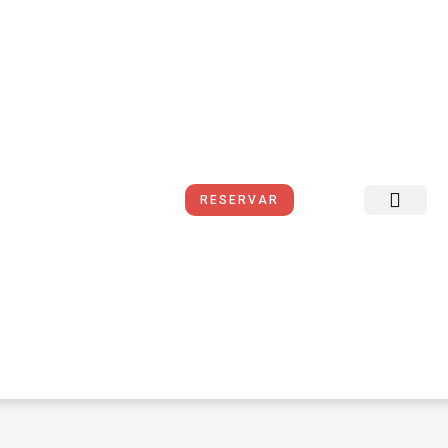
Ir
al
contenido
RESERVAR
Reservas Online
Sobre Nosotros
Condiciones del Servicio