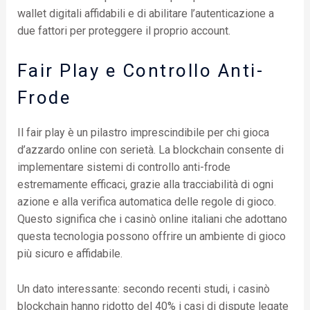
wallet digitali affidabili e di abilitare l’autenticazione a
due fattori per proteggere il proprio account.
Fair Play e Controllo Anti-
Frode
Il fair play è un pilastro imprescindibile per chi gioca
d’azzardo online con serietà. La blockchain consente di
implementare sistemi di controllo anti-frode
estremamente efficaci, grazie alla tracciabilità di ogni
azione e alla verifica automatica delle regole di gioco.
Questo significa che i casinò online italiani che adottano
questa tecnologia possono offrire un ambiente di gioco
più sicuro e affidabile.
Un dato interessante: secondo recenti studi, i casinò
blockchain hanno ridotto del 40% i casi di dispute legate