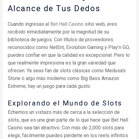
Alcance de Tus Dedos
Cuando ingresas al
Bet Hall Casino
sitio web, eres
recibido inmediatamente por la magnitud de su
biblioteca de juegos. Con títulos de proveedores
reconocidos como NetEnt, Evolution Gaming y Play’n GO,
puedes confiar en que la calidad es excepcional. Pero lo
que realmente impresiona es la gran variedad que
ofrecen. Ya seas fan de slots clásicas como Medusa’s
Stone o algo más moderno como Big Bass Amazon
Extreme, hay un juego para cada gusto.
Explorando el Mundo de Slots
Echemos un vistazo más de cerca a la selección de
slots, que es una gran parte de lo que hace que Bet Hall
Casino sea tan atractivo. Con más de 2,000 slots para
elegir, fácilmente puedes perderte en los reels infinitos