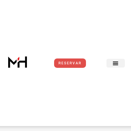
Ir
al
contenido
RESERVAR