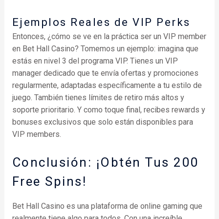
Ejemplos Reales de VIP Perks
Entonces, ¿cómo se ve en la práctica ser un VIP member
en Bet Hall Casino? Tomemos un ejemplo: imagina que
estás en nivel 3 del programa VIP. Tienes un VIP
manager dedicado que te envía ofertas y promociones
regularmente, adaptadas específicamente a tu estilo de
juego. También tienes límites de retiro más altos y
soporte prioritario. Y como toque final, recibes rewards y
bonuses exclusivos que solo están disponibles para
VIP members.
Conclusión: ¡Obtén Tus 200
Free Spins!
Bet Hall Casino es una plataforma de online gaming que
realmente tiene algo para todos. Con una increíble