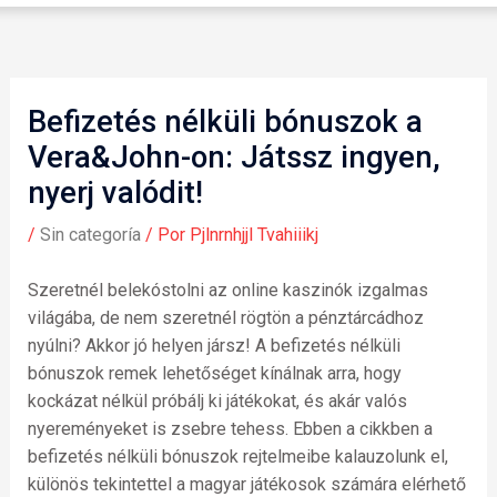
Befizetés nélküli bónuszok a
Vera&John-on: Játssz ingyen,
nyerj valódit!
/
Sin categoría
/ Por
Pjlnrnhjjl Tvahiiikj
Szeretnél belekóstolni az online kaszinók izgalmas
világába, de nem szeretnél rögtön a pénztárcádhoz
nyúlni? Akkor jó helyen jársz! A befizetés nélküli
bónuszok remek lehetőséget kínálnak arra, hogy
kockázat nélkül próbálj ki játékokat, és akár valós
nyereményeket is zsebre tehess. Ebben a cikkben a
befizetés nélküli bónuszok rejtelmeibe kalauzolunk el,
különös tekintettel a magyar játékosok számára elérhető