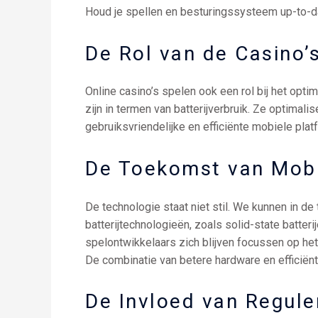
Houd je spellen en besturingssysteem up-to-dat
De Rol van de Casino’
Online casino’s spelen ook een rol bij het opti
zijn in termen van batterijverbruik. Ze optimal
gebruiksvriendelijke en efficiënte mobiele plat
De Toekomst van Mobi
De technologie staat niet stil. We kunnen in d
batterijtechnologieën, zoals solid-state batteri
spelontwikkelaars zich blijven focussen op het
De combinatie van betere hardware en efficiën
De Invloed van Regule