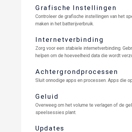
Grafische Instellingen
Controleer de grafische instellingen van het sp
maken in het batterijverbruik.
Internetverbinding
Zorg voor een stabiele internetverbinding. Gebru
helpen om de hoeveelheid data die wordt verz
Achtergrondprocessen
Sluit onnodige apps en processen. Apps die op 
Geluid
Overweeg om het volume te verlagen of de gelui
speelsessies plant.
Updates