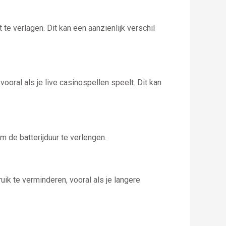
te verlagen. Dit kan een aanzienlijk verschil
vooral als je live casinospellen speelt. Dit kan
m de batterijduur te verlengen.
ik te verminderen, vooral als je langere