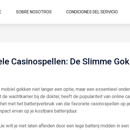
E
SOBRE NOSOTROS
CONDICIONES DEL SERVICIO
iele Casinospellen: De Slimme Gok
mobiel gokken niet langer een optie, maar een essentieel onderd
tot de wachtkamer bij de dokter, heeft de populariteit van onlin
t het met het batterijverbruik van die favoriete casinospellen op
pact ervan op je kostbare batterijduur.
 Je wilt je niet laten afleiden door een lege batterij midden in 