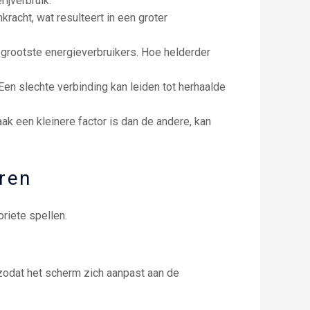
ijverbruik.
racht, wat resulteert in een groter
 grootste energieverbruikers. Hoe helderder
. Een slechte verbinding kan leiden tot herhaalde
ak een kleinere factor is dan de andere, kan
eren
oriete spellen.
 zodat het scherm zich aanpast aan de