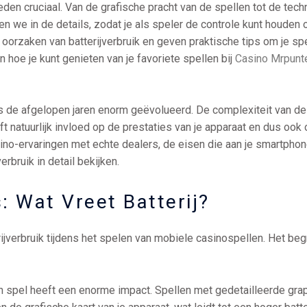
eden cruciaal. Van de grafische pracht van de spellen tot de techno
iken we in de details, zodat je als speler de controle kunt houde
 oorzaken van batterijverbruik en geven praktische tips om je sp
n hoe je kunt genieten van je favoriete spellen bij
Casino Mrpunt
s de afgelopen jaren enorm geëvolueerd. De complexiteit van de 
t natuurlijk invloed op de prestaties van je apparaat en dus ook 
o-ervaringen met echte dealers, de eisen die aan je smartphone
erbruik in detail bekijken.
 Wat Vreet Batterij?
rijverbruik tijdens het spelen van mobiele casinospellen. Het beg
n spel heeft een enorme impact. Spellen met gedetailleerde gra