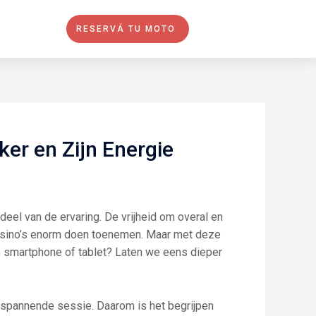
RESERVÁ TU MOTO
ker en Zijn Energie
eel van de ervaring. De vrijheid om overal en
e casino’s enorm doen toenemen. Maar met deze
 je smartphone of tablet? Laten we eens dieper
een spannende sessie. Daarom is het begrijpen