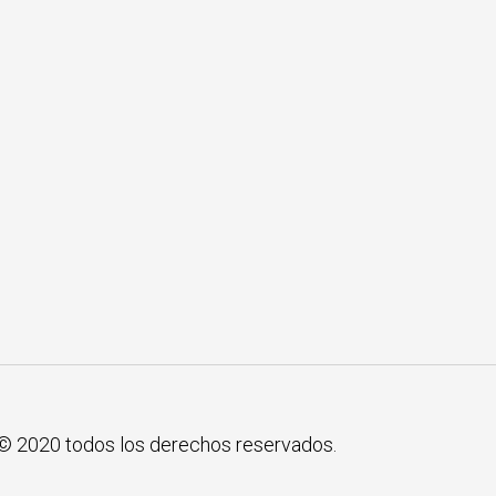
© 2020 todos los derechos reservados.