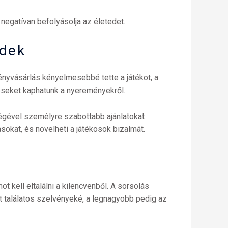
egatívan befolyásolja az életedet.
ndek
vényvásárlás kényelmesebbé tette a játékot, a
éseket kaphatunk a nyereményekről.
ségével személyre szabottabb ajánlatokat
ásokat, és növelheti a játékosok bizalmát.
t kell eltalálni a kilencvenből. A sorsolás
t találatos szelvényeké, a legnagyobb pedig az