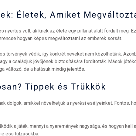
k: Életek, Amiket Megváltozt
nyertes volt, akiknek az élete egy pillanat alatt fordult meg.
szerencse hogyan képes megváltoztatni az emberek sorsát.
yos törvények védik, így konkrét neveket nem közölhetünk. Azon
 vagy a családjuk jövőjének biztosítására fordították. Mások jóté
 változó, de a hatásuk mindig jelentős.
san? Tippek és Trükkök
nak dolgok, amikkel növelhetjük a nyerési esélyeinket. Fontos, h
ködik a játék, mennyi a nyeremények nagysága, és hogyan kell a 
 ne ess túlzásokba.