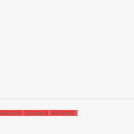
Facebook
Instagram
Whatsapp