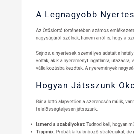
A Legnagyobb Nyertese
Az Ötöslottó történetében számos emlékezetes 
nagyságáról szólnak, hanem arról is, hogy a 
Sajnos, a nyertesek személyes adatait a hatál
voltak, akik a nyereményt ingatlanra, utazásra,
vállalkozásba kezdtek. A nyeremények nagysága
Hogyan Játsszunk Oko
Bár a lottó alapvetően a szerencsén múlik, van
felelősségteljesen játsszunk.
Ismerd a szabályokat:
Tudnod kell, hogyan mű
Tippmix:
Próbálj ki különböző stratégiákat, de