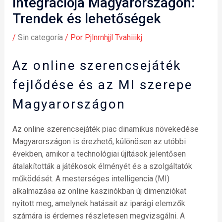
integrációja Magyarországon:
Trendek és lehetőségek
/
Sin categoría
/ Por
Pjlnrnhjjl Tvahiiikj
Az online szerencsejáték
fejlődése és az MI szerepe
Magyarországon
Az online szerencsejáték piac dinamikus növekedése
Magyarországon is érezhető, különösen az utóbbi
években, amikor a technológiai újítások jelentősen
átalakították a játékosok élményét és a szolgáltatók
működését. A mesterséges intelligencia (MI)
alkalmazása az online kaszinókban új dimenziókat
nyitott meg, amelynek hatásait az iparági elemzők
számára is érdemes részletesen megvizsgálni. A