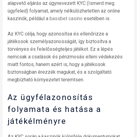
alapvető eljárás az úgynevezett KYC (Ismerd meg
ügyfeled) folyamat, amely nélkülözhetetlen az online
kaszinók, például a
bassbet casino
esetében is.
Az KYC célja, hogy azonosítsa és ellenőrizze a
játékosok személyazonosságát, így biztosítva a
törvényes és felelősségteljes játékot. Ez a lépés
nemcsak a csalások és pénzmosás elleni védekezés
miatt fontos, hanem azért is, hogy a játékosok
biztonságban érezzék magukat, és a szolgáltató
megbízható környezetet teremtsen.
Az ügyfélazonosítás
folyamata és hatása a
játékélményre
Az KYC során a kaszinók különféle dokumentumokat