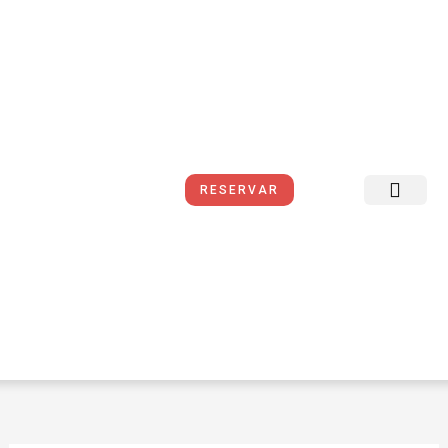
Ir
al
contenido
RESERVAR
Reservas Online
Sobre Nosotros
Condiciones del Servicio