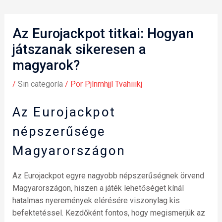
Az Eurojackpot titkai: Hogyan
játszanak sikeresen a
magyarok?
/
Sin categoría
/ Por
Pjlnrnhjjl Tvahiiikj
Az Eurojackpot
népszerűsége
Magyarországon
Az Eurojackpot egyre nagyobb népszerűségnek örvend
Magyarországon, hiszen a játék lehetőséget kínál
hatalmas nyeremények elérésére viszonylag kis
befektetéssel. Kezdőként fontos, hogy megismerjük az