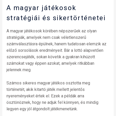
A magyar játékosok
stratégiái és sikertörténetei
A magyar játékosok körében népszerűek az olyan
stratégiák, amelyek nem csak véletlenszerű
számválasztásra épülnek, hanem tudatosan elemzik az
előző sorsolások eredményeit. Bár a lottó alapvetően
szerencsejáték, sokan követik a gyakran kihúzott
számokat vagy éppen azokat, amelyek ritkábban
jelennek meg.
Számos sikeres magyar játékos osztotta meg
történetét, akik kitartó játék mellett jelentős
nyereményeket értek el. Ezek a példák arra
ösztönöznek, hogy ne adjuk fel könnyen, és mindig
legyen egy jól átgondolt játékmenetünk.