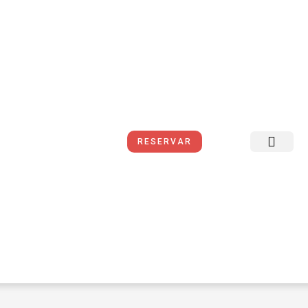
Ir
al
contenido
RESERVAR
Reservas Online
Sobre Nosotros
Condiciones del Servicio