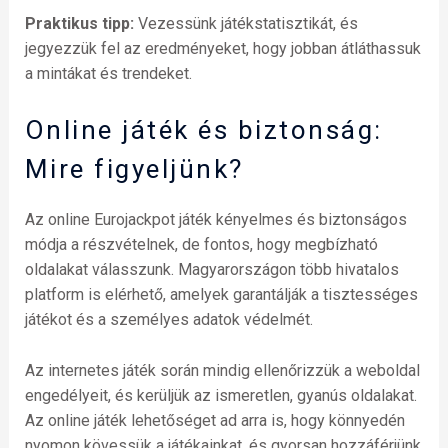
Praktikus tipp:
Vezessünk játékstatisztikát, és
jegyezzük fel az eredményeket, hogy jobban átláthassuk
a mintákat és trendeket.
Online játék és biztonság:
Mire figyeljünk?
Az online Eurojackpot játék kényelmes és biztonságos
módja a részvételnek, de fontos, hogy megbízható
oldalakat válasszunk. Magyarországon több hivatalos
platform is elérhető, amelyek garantálják a tisztességes
játékot és a személyes adatok védelmét.
Az internetes játék során mindig ellenőrizzük a weboldal
engedélyeit, és kerüljük az ismeretlen, gyanús oldalakat.
Az online játék lehetőséget ad arra is, hogy könnyedén
nyomon kövessük a játékainkat, és gyorsan hozzáférjünk