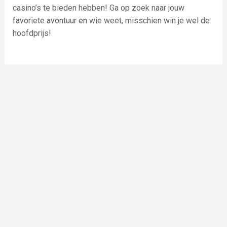
casino’s te bieden hebben! Ga op zoek naar jouw
favoriete avontuur en wie weet, misschien win je wel de
hoofdprijs!
←
Entrada anterior
Entrada siguiente
→
F
I
W
a
n
h
c
s
a
e
t
t
b
a
s
o
g
a
© 2020 todos los derechos reservados.