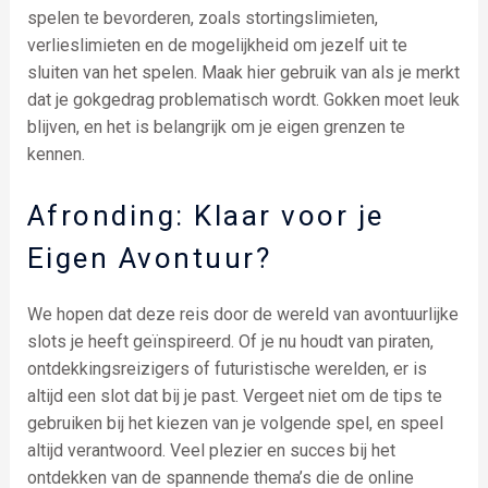
spelen te bevorderen, zoals stortingslimieten,
verlieslimieten en de mogelijkheid om jezelf uit te
sluiten van het spelen. Maak hier gebruik van als je merkt
dat je gokgedrag problematisch wordt. Gokken moet leuk
blijven, en het is belangrijk om je eigen grenzen te
kennen.
Afronding: Klaar voor je
Eigen Avontuur?
We hopen dat deze reis door de wereld van avontuurlijke
slots je heeft geïnspireerd. Of je nu houdt van piraten,
ontdekkingsreizigers of futuristische werelden, er is
altijd een slot dat bij je past. Vergeet niet om de tips te
gebruiken bij het kiezen van je volgende spel, en speel
altijd verantwoord. Veel plezier en succes bij het
ontdekken van de spannende thema’s die de online