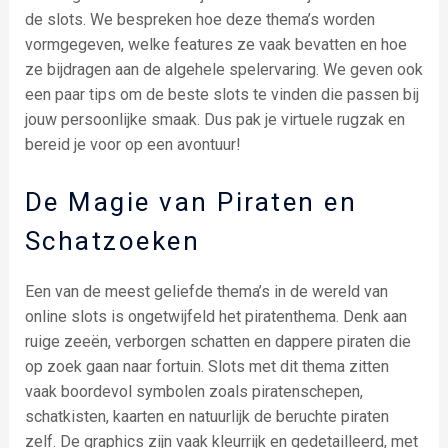
de slots. We bespreken hoe deze thema’s worden
vormgegeven, welke features ze vaak bevatten en hoe
ze bijdragen aan de algehele spelervaring. We geven ook
een paar tips om de beste slots te vinden die passen bij
jouw persoonlijke smaak. Dus pak je virtuele rugzak en
bereid je voor op een avontuur!
De Magie van Piraten en
Schatzoeken
Een van de meest geliefde thema’s in de wereld van
online slots is ongetwijfeld het piratenthema. Denk aan
ruige zeeën, verborgen schatten en dappere piraten die
op zoek gaan naar fortuin. Slots met dit thema zitten
vaak boordevol symbolen zoals piratenschepen,
schatkisten, kaarten en natuurlijk de beruchte piraten
zelf. De graphics zijn vaak kleurrijk en gedetailleerd, met