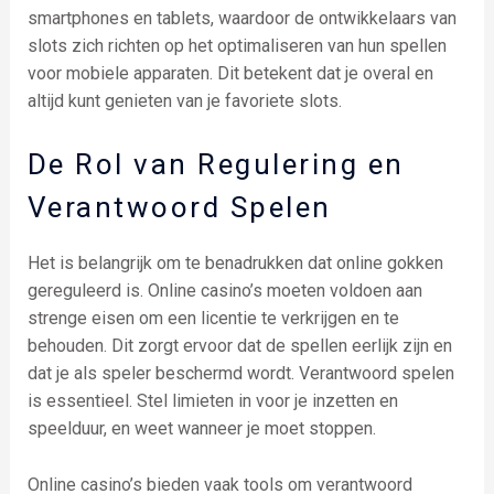
smartphones en tablets, waardoor de ontwikkelaars van
slots zich richten op het optimaliseren van hun spellen
voor mobiele apparaten. Dit betekent dat je overal en
altijd kunt genieten van je favoriete slots.
De Rol van Regulering en
Verantwoord Spelen
Het is belangrijk om te benadrukken dat online gokken
gereguleerd is. Online casino’s moeten voldoen aan
strenge eisen om een licentie te verkrijgen en te
behouden. Dit zorgt ervoor dat de spellen eerlijk zijn en
dat je als speler beschermd wordt. Verantwoord spelen
is essentieel. Stel limieten in voor je inzetten en
speelduur, en weet wanneer je moet stoppen.
Online casino’s bieden vaak tools om verantwoord