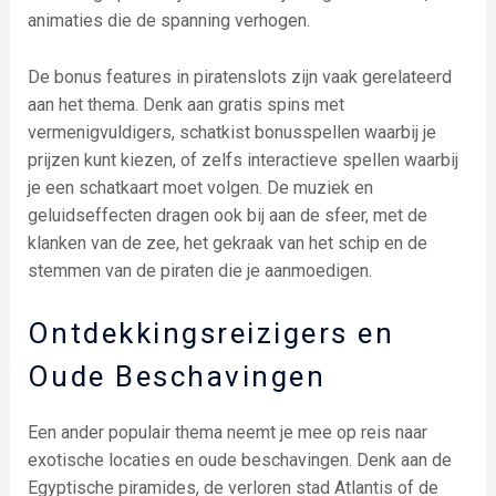
animaties die de spanning verhogen.
De bonus features in piratenslots zijn vaak gerelateerd
aan het thema. Denk aan gratis spins met
vermenigvuldigers, schatkist bonusspellen waarbij je
prijzen kunt kiezen, of zelfs interactieve spellen waarbij
je een schatkaart moet volgen. De muziek en
geluidseffecten dragen ook bij aan de sfeer, met de
klanken van de zee, het gekraak van het schip en de
stemmen van de piraten die je aanmoedigen.
Ontdekkingsreizigers en
Oude Beschavingen
Een ander populair thema neemt je mee op reis naar
exotische locaties en oude beschavingen. Denk aan de
Egyptische piramides, de verloren stad Atlantis of de