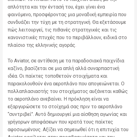
απλότητα και την έντασή του, έχει γίνει ένα
φαινόμενο, προσφέροντας μια μοναδική εμπειρία που
συνδυάζει την τύχη με τη στρατηγική. Θα εξετάσουμε
πώς λειτουργεί, τις πιθανές στρατηγικές και τις
κανονιστικές πτυχές που το περιβάλλουν, ειδικά στο
πλαίσιο της ελληνικής αγοράς.
Το Aviator, σε αντίθεση με τα παραδοσιακά παιχνίδια
καζίνο, βασίζεται σε μια απλή αλλά συναρπαστική
ιδέα. Οι παίκτες τοποθετούν στοιχήματα και
παρακολουθούν ένα αεροπλάνο που απογειώνεται. Ο
πολλαπλασιαστής του στοιχήματος αυξάνεται καθώς
το αεροπλάνο ανεβαίνει. Η πρόκληση είναι να
εξαργυρώσετε το στοίχημά σας πριν το αεροπλάνο
“συντριβεί”. Αυτό δημιουργεί μια αίσθηση αγωνίας και
γρήγορων αποφάσεων που κρατά τους παίκτες
αφοσιωμένους. Αξίζει να σημειωθεί ότι η επιτυχία του