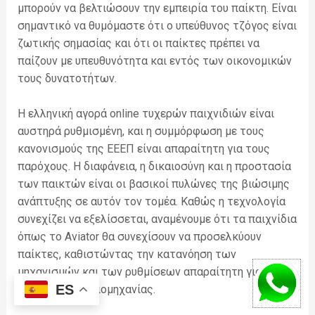
μπορούν να βελτιώσουν την εμπειρία του παίκτη. Είναι
σημαντικό να θυμόμαστε ότι ο υπεύθυνος τζόγος είναι
ζωτικής σημασίας και ότι οι παίκτες πρέπει να
παίζουν με υπευθυνότητα και εντός των οικονομικών
τους δυνατοτήτων.
Η ελληνική αγορά online τυχερών παιχνιδιών είναι
αυστηρά ρυθμισμένη, και η συμμόρφωση με τους
κανονισμούς της ΕΕΕΠ είναι απαραίτητη για τους
παρόχους. Η διαφάνεια, η δικαιοσύνη και η προστασία
των παικτών είναι οι βασικοί πυλώνες της βιώσιμης
ανάπτυξης σε αυτόν τον τομέα. Καθώς η τεχνολογία
συνεχίζει να εξελίσσεται, αναμένουμε ότι τα παιχνίδια
όπως το Aviator θα συνεχίσουν να προσελκύουν
παίκτες, καθιστώντας την κατανόηση των
μηχανισμών και των ρυθμίσεων απαραίτητη για τους
ES
αναλυτές της βιομηχανίας.