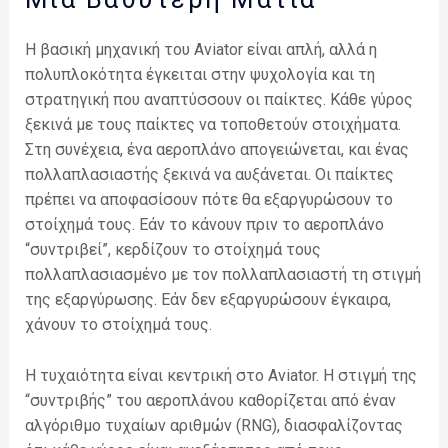
Η βασική μηχανική του Aviator είναι απλή, αλλά η
πολυπλοκότητα έγκειται στην ψυχολογία και τη
στρατηγική που αναπτύσσουν οι παίκτες. Κάθε γύρος
ξεκινά με τους παίκτες να τοποθετούν στοιχήματα.
Στη συνέχεια, ένα αεροπλάνο απογειώνεται, και ένας
πολλαπλασιαστής ξεκινά να αυξάνεται. Οι παίκτες
πρέπει να αποφασίσουν πότε θα εξαργυρώσουν το
στοίχημά τους. Εάν το κάνουν πριν το αεροπλάνο
“συντριβεί”, κερδίζουν το στοίχημά τους
πολλαπλασιασμένο με τον πολλαπλασιαστή τη στιγμή
της εξαργύρωσης. Εάν δεν εξαργυρώσουν έγκαιρα,
χάνουν το στοίχημά τους.
Η τυχαιότητα είναι κεντρική στο Aviator. Η στιγμή της
“συντριβής” του αεροπλάνου καθορίζεται από έναν
αλγόριθμο τυχαίων αριθμών (RNG), διασφαλίζοντας