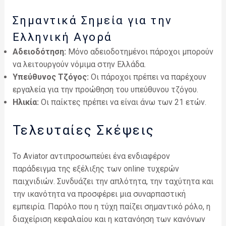
Σημαντικά Σημεία για την
Ελληνική Αγορά
Αδειοδότηση:
Μόνο αδειοδοτημένοι πάροχοι μπορούν
να λειτουργούν νόμιμα στην Ελλάδα.
Υπεύθυνος Τζόγος:
Οι πάροχοι πρέπει να παρέχουν
εργαλεία για την προώθηση του υπεύθυνου τζόγου.
Ηλικία:
Οι παίκτες πρέπει να είναι άνω των 21 ετών.
Τελευταίες Σκέψεις
Το Aviator αντιπροσωπεύει ένα ενδιαφέρον
παράδειγμα της εξέλιξης των online τυχερών
παιχνιδιών. Συνδυάζει την απλότητα, την ταχύτητα και
την ικανότητα να προσφέρει μια συναρπαστική
εμπειρία. Παρόλο που η τύχη παίζει σημαντικό ρόλο, η
διαχείριση κεφαλαίου και η κατανόηση των κανόνων