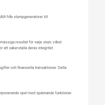
llt från slumpgeneratorer till
ssiga resultat för varje snurr, vilket
r att säkerställa deras integritet.
fter och finansiella transaktioner. Detta
 imponerande spel med spännande funktioner.