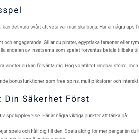
sspel
kan det vara svårt att veta var man ska börja. Här är några tips för
nt och engagerande. Gillar du pirater, egyptiska faraoner eller ry
a andelen av insatserna som spelet förväntas betala tillbaka till
ra vinster du kan förvänta dig. Hög volatilitet innebär större, men 
nde bonusfunktioner som free spins, multiplikatorer och interakt
: Din Säkerhet Först
iv spelupplevelse. Här är några viktiga punkter att tänka på:
r spela och håll dig till den. Spela aldrig för mer pengar än du ha
ela och ta regelbundna pauser.