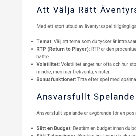
Att Välja Rätt Äventyr
Med ett stort utbud av äventyrsspel tillgängliga, 
Temat:
Välj ett tema som du tycker är intressa
RTP (Return to Player):
RTP är den procentuell
bättre.
Volatilitet:
Volatilitet anger hur ofta och hur sto
mindre, men mer frekventa, vinster.
Bonusfunktioner:
Titta efter spel med spänna
Ansvarsfullt Spelande
Ansvarsfullt spelande är avgörande för en posit
Sätt en Budget:
Bestäm en budget innan du börja
Sätt Tidsgränser:
Bestäm hur länge du ska sp