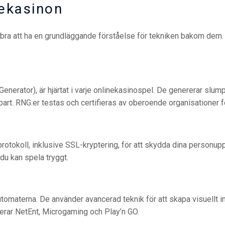
ekasinon
t bra att ha en grundläggande förståelse för tekniken bakom dem. A
rator), är hjärtat i varje onlinekasinospel. De genererar slumpmä
gbart. RNG:er testas och certifieras av oberoende organisationer fö
okoll, inklusive SSL-kryptering, för att skydda dina personuppgi
 du kan spela tryggt.
tomaterna. De använder avancerad teknik för att skapa visuellt
erar NetEnt, Microgaming och Play’n GO.