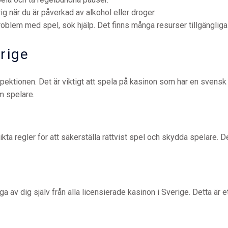
ig när du är påverkad av alkohol eller droger.
oblem med spel, sök hjälp. Det finns många resurser tillgängliga f
rige
ektionen. Det är viktigt att spela på kasinon som har en svensk s
m spelare.
ta regler för att säkerställa rättvist spel och skydda spelare. D
nga av dig själv från alla licensierade kasinon i Sverige. Detta är