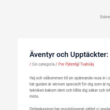
Ir
al
contenido
Sobre
Äventyr och Upptäckter:
/
Sin categoría
/ Por
Pjlnrnhjjl Tvahiiikj
Hej och välkommen till en spännande resa in i 
här guiden är skriven speciellt för dig som är 
tekniken bakom dem och hålla dig säker och in
möts.
Onlinekasinon har revolutionerat sättet vi spelar