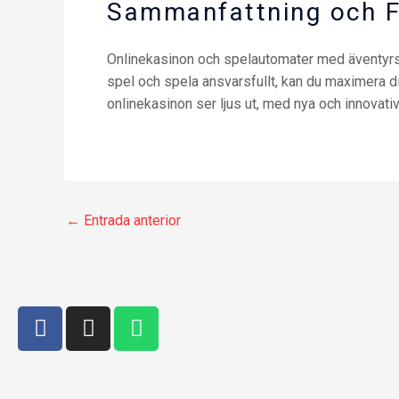
Sammanfattning och F
Onlinekasinon och spelautomater med äventyrst
spel och spela ansvarsfullt, kan du maximera di
onlinekasinon ser ljus ut, med nya och innovati
←
Entrada anterior
F
I
W
a
n
h
c
s
a
e
t
t