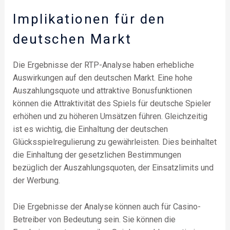
Implikationen für den
deutschen Markt
Die Ergebnisse der RTP-Analyse haben erhebliche
Auswirkungen auf den deutschen Markt. Eine hohe
Auszahlungsquote und attraktive Bonusfunktionen
können die Attraktivität des Spiels für deutsche Spieler
erhöhen und zu höheren Umsätzen führen. Gleichzeitig
ist es wichtig, die Einhaltung der deutschen
Glücksspielregulierung zu gewährleisten. Dies beinhaltet
die Einhaltung der gesetzlichen Bestimmungen
bezüglich der Auszahlungsquoten, der Einsatzlimits und
der Werbung.
Die Ergebnisse der Analyse können auch für Casino-
Betreiber von Bedeutung sein. Sie können die