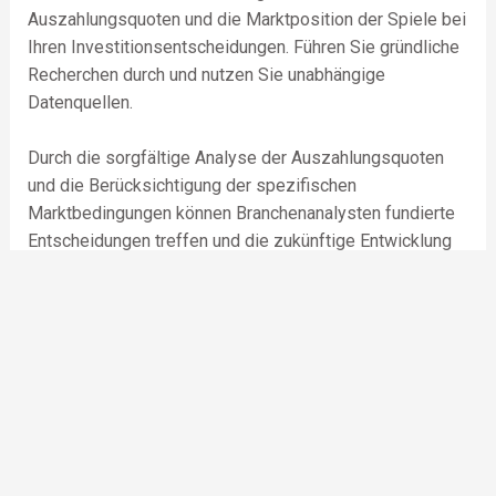
Auszahlungsquoten und die Marktposition der Spiele bei
Ihren Investitionsentscheidungen. Führen Sie gründliche
Recherchen durch und nutzen Sie unabhängige
Datenquellen.
Durch die sorgfältige Analyse der Auszahlungsquoten
und die Berücksichtigung der spezifischen
Marktbedingungen können Branchenanalysten fundierte
Entscheidungen treffen und die zukünftige Entwicklung
des deutschen Online-Glücksspielmarktes vorhersagen.
←
Entrada anterior
Entrada siguiente
→