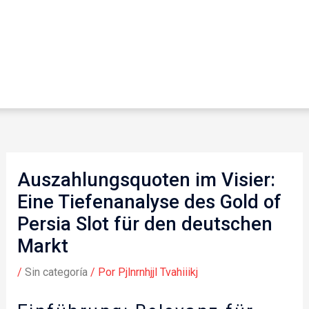
Auszahlungsquoten im Visier:
Eine Tiefenanalyse des Gold of
Persia Slot für den deutschen
Markt
/
Sin categoría
/ Por
Pjlnrnhjjl Tvahiiikj