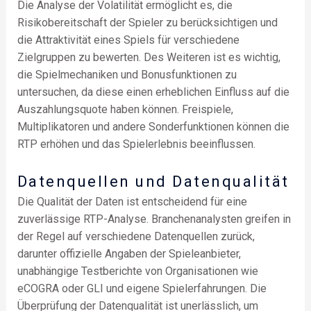
Die Analyse der Volatilität ermöglicht es, die
Risikobereitschaft der Spieler zu berücksichtigen und
die Attraktivität eines Spiels für verschiedene
Zielgruppen zu bewerten. Des Weiteren ist es wichtig,
die Spielmechaniken und Bonusfunktionen zu
untersuchen, da diese einen erheblichen Einfluss auf die
Auszahlungsquote haben können. Freispiele,
Multiplikatoren und andere Sonderfunktionen können die
RTP erhöhen und das Spielerlebnis beeinflussen.
Datenquellen und Datenqualität
Die Qualität der Daten ist entscheidend für eine
zuverlässige RTP-Analyse. Branchenanalysten greifen in
der Regel auf verschiedene Datenquellen zurück,
darunter offizielle Angaben der Spieleanbieter,
unabhängige Testberichte von Organisationen wie
eCOGRA oder GLI und eigene Spielerfahrungen. Die
Überprüfung der Datenqualität ist unerlässlich, um