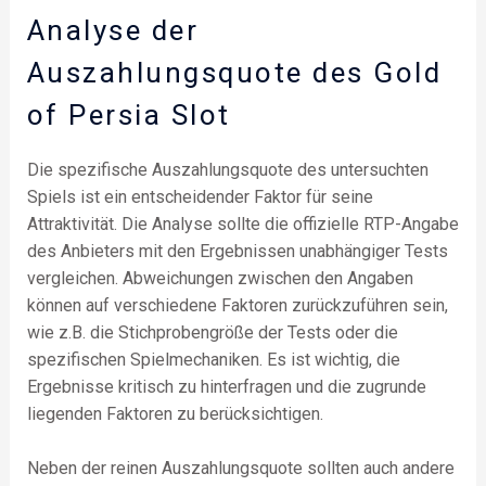
Analyse der
Auszahlungsquote des Gold
of Persia Slot
Die spezifische Auszahlungsquote des untersuchten
Spiels ist ein entscheidender Faktor für seine
Attraktivität. Die Analyse sollte die offizielle RTP-Angabe
des Anbieters mit den Ergebnissen unabhängiger Tests
vergleichen. Abweichungen zwischen den Angaben
können auf verschiedene Faktoren zurückzuführen sein,
wie z.B. die Stichprobengröße der Tests oder die
spezifischen Spielmechaniken. Es ist wichtig, die
Ergebnisse kritisch zu hinterfragen und die zugrunde
liegenden Faktoren zu berücksichtigen.
Neben der reinen Auszahlungsquote sollten auch andere