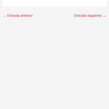
←
Entrada anterior
Entrada siguiente
→
F
I
W
a
n
h
c
s
a
e
t
t
b
a
s
o
g
a
© 2020 todos los derechos reservados.
o
r
p
k
a
p
m