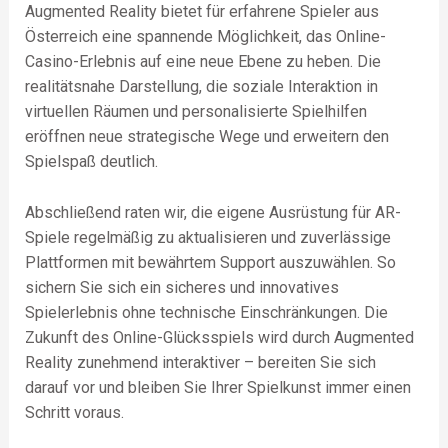
Augmented Reality bietet für erfahrene Spieler aus
Österreich eine spannende Möglichkeit, das Online-
Casino-Erlebnis auf eine neue Ebene zu heben. Die
realitätsnahe Darstellung, die soziale Interaktion in
virtuellen Räumen und personalisierte Spielhilfen
eröffnen neue strategische Wege und erweitern den
Spielspaß deutlich.
Abschließend raten wir, die eigene Ausrüstung für AR-
Spiele regelmäßig zu aktualisieren und zuverlässige
Plattformen mit bewährtem Support auszuwählen. So
sichern Sie sich ein sicheres und innovatives
Spielerlebnis ohne technische Einschränkungen. Die
Zukunft des Online-Glücksspiels wird durch Augmented
Reality zunehmend interaktiver – bereiten Sie sich
darauf vor und bleiben Sie Ihrer Spielkunst immer einen
Schritt voraus.