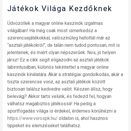
Játékok Világa Kezdőknek
Üdvözöllek a magyar online kaszinók izgalmas
világában! Ha még csak most ismerkedsz a
szerencsejátékokkal, valószínűleg hallottál már az
“asztali játékokról”, de talán nem tudod pontosan, mit is
jelentenek, és miért olyan népszerűek. Nos, jó helyen
jársz! Ez a cikk segít eligazodni az asztali játékok
labirintusában, különös tekintettel a magyar online
kaszinók kínálatára. Akár a stratégiai gondolkodás, akár a
tiszta szerencse vonz, az asztali játékok között
biztosan találsz kedvedre valót. Készen állsz, hogy
belevágj? Akkor tarts velünk, és fedezd fel, hogyan
válhatsz magabiztos játékossá! Ha pedig a
sportfogadás világa is érdekel, érdemes körülnézni a
https://www.vorospk.hu/
oldalon is, ahol hasznos
tippeket és elemzéseket találhatsz.