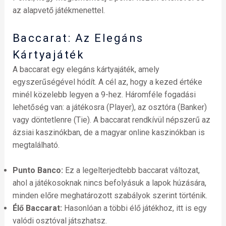
az alapvető játékmenettel.
Baccarat: Az Elegáns
Kártyajáték
A baccarat egy elegáns kártyajáték, amely
egyszerűségével hódít. A cél az, hogy a kezed értéke
minél közelebb legyen a 9-hez. Háromféle fogadási
lehetőség van: a játékosra (Player), az osztóra (Banker)
vagy döntetlenre (Tie). A baccarat rendkívül népszerű az
ázsiai kaszinókban, de a magyar online kaszinókban is
megtalálható.
Punto Banco:
Ez a legelterjedtebb baccarat változat,
ahol a játékosoknak nincs befolyásuk a lapok húzására,
minden előre meghatározott szabályok szerint történik.
Élő Baccarat:
Hasonlóan a többi élő játékhoz, itt is egy
valódi osztóval játszhatsz.