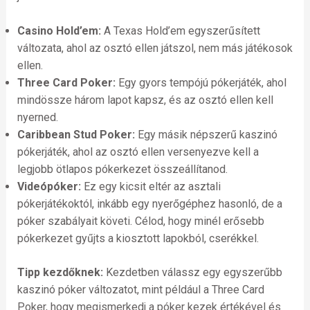
Casino Hold’em:
A Texas Hold’em egyszerűsített
változata, ahol az osztó ellen játszol, nem más játékosok
ellen.
Three Card Poker:
Egy gyors tempójú pókerjáték, ahol
mindössze három lapot kapsz, és az osztó ellen kell
nyerned.
Caribbean Stud Poker:
Egy másik népszerű kaszinó
pókerjáték, ahol az osztó ellen versenyezve kell a
legjobb ötlapos pókerkezet összeállítanod.
Videópóker:
Ez egy kicsit eltér az asztali
pókerjátékoktól, inkább egy nyerőgéphez hasonló, de a
póker szabályait követi. Célod, hogy minél erősebb
pókerkezet gyűjts a kiosztott lapokból, cserékkel.
Tipp kezdőknek:
Kezdetben válassz egy egyszerűbb
kaszinó póker változatot, mint például a Three Card
Poker, hogy megismerkedj a póker kezek értékével és