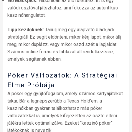
Élő Blackjack:
Hasonlóan az élő ruletthez, itt is egy
valódi osztóval játszhatsz, ami fokozza az autentikus
kaszinóhangulatot.
Tipp kezdőknek:
Tanulj meg egy alapvető blackjack
stratégiát! Ez segít eldönteni, mikor kérj lapot, mikor állj
meg, mikor duplázz, vagy mikor oszd szét a lapjaidat.
Számos online forrás és táblázat áll rendelkezésre,
amelyek segítenek ebben.
Póker Változatok: A Stratégiai
Elme Próbája
A póker egy gyűjtőfogalom, amely számos kártyajátékot
takar. Bár a legnépszerűbb a Texas Hold’em, a
kaszinókban gyakran találkozhatsz más póker
változatokkal is, amelyek kifejezetten az osztó elleni
játékra lettek optimalizálva. Ezeket “kaszinó póker”
játékoknak is nevezik.